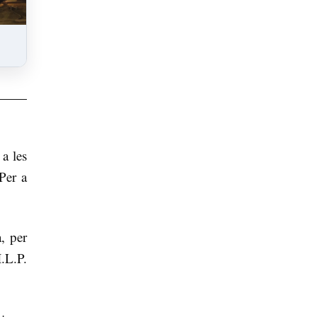
a les
Per a
, per
.L.P.