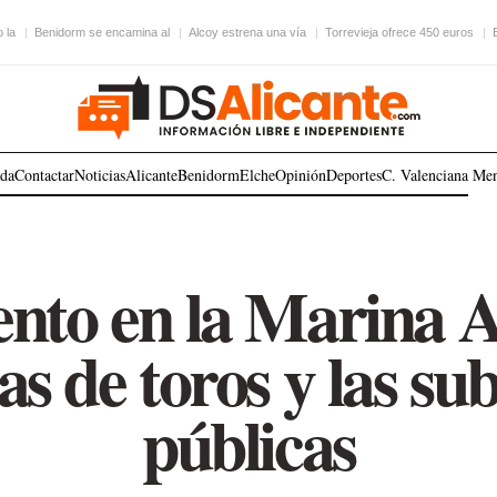
 la
Benidorm se encamina al
Alcoy estrena una vía
Torrevieja ofrece 450 euros
ada
Contactar
Noticias
Alicante
Benidorm
Elche
Opinión
Deportes
C. Valenciana
Me
to en la Marina A
das de toros y las su
públicas