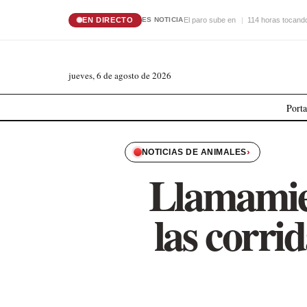
EN DIRECTO
El paro sube en
114 horas tocando
ES NOTICIA
jueves, 6 de agosto de 2026
Port
›
NOTICIAS DE ANIMALES
Llamamien
las corri