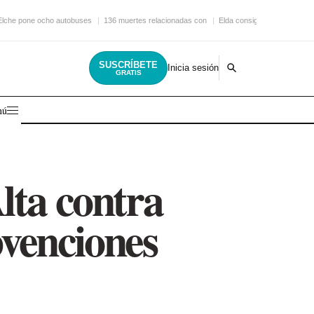
Elche pone ocho autobuses
136 muertes relacionadas con
Elda consigue una nueva
SUSCRÍBETE
Inicia sesión
GRATIS
nú
lta contra
bvenciones