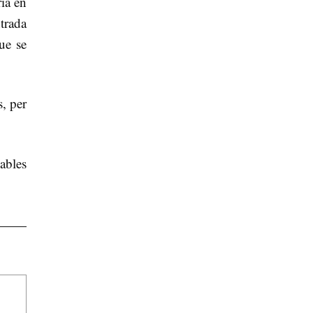
ria en
trada
ue se
, per
ables