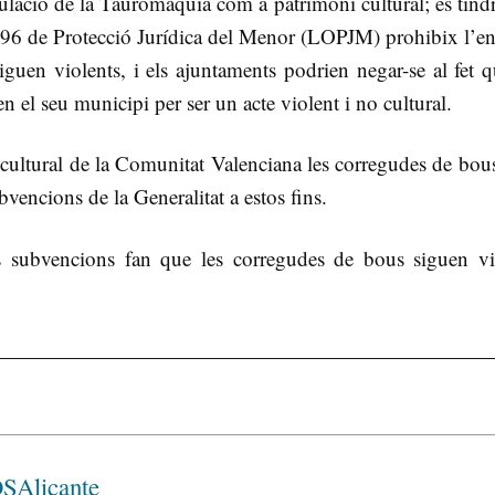
gulació de la Tauromàquia com a patrimoni cultural; es tind
996 de Protecció Jurídica del Menor (LOPJM) prohibix l’en
uen violents, i els ajuntaments podrien negar-se al fet q
n el seu municipi per ser un acte violent i no cultural.
ultural de la Comunitat Valenciana les corregudes de bous
ubvencions de la Generalitat a estos fins.
 subvencions fan que les corregudes de bous siguen vi
SAlicante