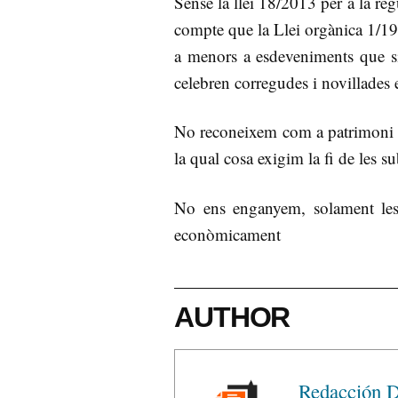
Sense la llei 18/2013 per a la re
compte que la Llei orgànica 1/1
a menors a esdeveniments que sig
celebren corregudes i novillades e
No reconeixem com a patrimoni c
la qual cosa exigim la fi de les s
No ens enganyem, solament les
econòmicament
AUTHOR
Redacción D