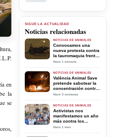
SIGUE LA ACTUALIDAD
Noticias relacionadas
NOTICIAS DE ANIMALES
Convocamos una
tura,
nueva protesta contra
la tauromaquia frente
.L.P.
al Ayuntamiento de
Hace 1 semana
Alfafar
NOTICIAS DE ANIMALES
València Animal Save
ía en
pretende sabotear la
concentración contra
be la
los actos taurinos en
Hace 3 semanas
Alfafar
ue se
NOTICIAS DE ANIMALES
Activistas nos
manifestamos un año
más contra los
aberrantes Bous a la
oros,
Hace 1 mes
mar de Dénia