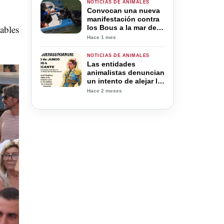
NOTICIAS DE ANIMALES
Convocan una nueva
manifestación contra
ables
los Bous a la mar de
Dénia
Hace 1 mes
NOTICIAS DE ANIMALES
Las entidades
animalistas denuncian
un intento de alejar la
manifestación
Hace 2 meses
antitaurina del
entorno de la Plaza de
Toros de Alicante