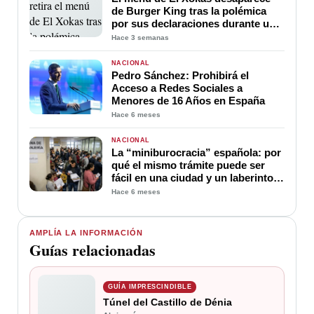
de Burger King tras la polémica
por sus declaraciones durante un
directo
Hace 3 semanas
NACIONAL
Pedro Sánchez: Prohibirá el
Acceso a Redes Sociales a
Menores de 16 Años en España
Hace 6 meses
NACIONAL
La “miniburocracia” española: por
qué el mismo trámite puede ser
fácil en una ciudad y un laberinto
en otra
Hace 6 meses
AMPLÍA LA INFORMACIÓN
Guías relacionadas
GUÍA IMPRESCINDIBLE
Túnel del Castillo de Dénia