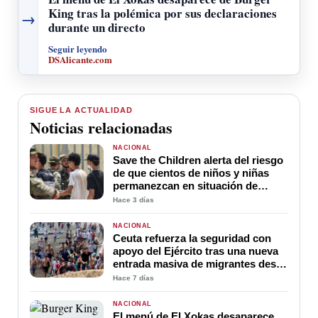
King tras la polémica por sus declaraciones
→
durante un directo
Seguir leyendo
DSAlicante.com
SIGUE LA ACTUALIDAD
Noticias relacionadas
NACIONAL
Save the Children alerta del riesgo
de que cientos de niños y niñas
permanezcan en situación de
desprotección en Ceuta
Hace 3 días
NACIONAL
Ceuta refuerza la seguridad con
apoyo del Ejército tras una nueva
entrada masiva de migrantes desde
Marruecos
Hace 7 días
NACIONAL
El menú de El Xokas desaparece