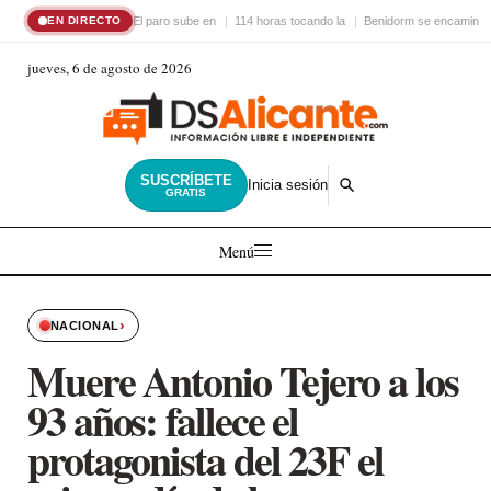
El paro sube en
114 horas tocando la
Benidorm se encamina 
EN DIRECTO
jueves, 6 de agosto de 2026
SUSCRÍBETE
Inicia sesión
GRATIS
Menú
›
NACIONAL
Muere Antonio Tejero a los
93 años: fallece el
protagonista del 23F el