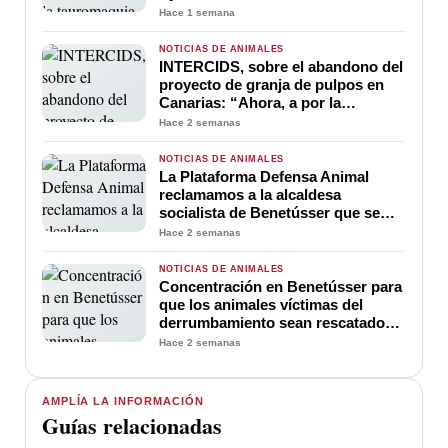
Hace 1 semana
NOTICIAS DE ANIMALES
INTERCIDS, sobre el abandono del
proyecto de granja de pulpos en
Canarias: “Ahora, a por la
prohibición definitiva”
Hace 2 semanas
NOTICIAS DE ANIMALES
La Plataforma Defensa Animal
reclamamos a la alcaldesa
socialista de Benetússer que se
disculpe por asegurar que no había
Hace 2 semanas
animales entre los escombros
NOTICIAS DE ANIMALES
Concentración en Benetússer para
que los animales víctimas del
derrumbamiento sean rescatados
con urgencia
Hace 2 semanas
AMPLÍA LA INFORMACIÓN
Guías relacionadas