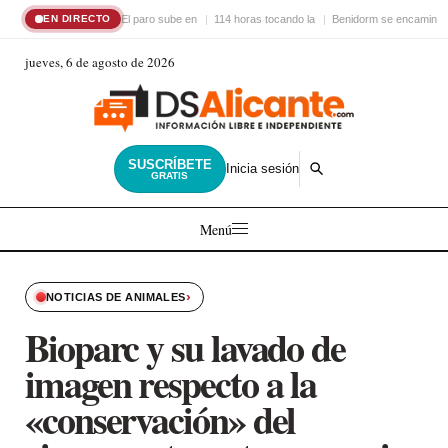
El paro sube en
114 horas tocando la
Benidorm se encamina 
EN DIRECTO
jueves, 6 de agosto de 2026
SUSCRÍBETE
Inicia sesión
GRATIS
Menú
›
NOTICIAS DE ANIMALES
Bioparc y su lavado de
imagen respecto a la
«conservación» del