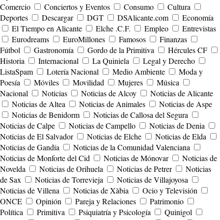
Comercio
Conciertos y Eventos
Consumo
Cultura
Deportes
Descargar
DGT
DSAlicante.com
Economía
El Tiempo en Alicante
Elche .C.F.
Empleo
Entrevistas
Eurodreams
EuroMillones
Famosos
Finanzas
Fútbol
Gastronomía
Gordo de la Primitiva
Hércules CF
Historia
Internacional
La Quiniela
Legal y Derecho
ListaSpam
Lotería Nacional
Medio Ambiente
Moda y
Poesía
Móviles
Movilidad
Mujeres
Música
Nacional
Noticias
Noticias de Alcoy
Noticias de Alicante
Noticias de Altea
Noticias de Animales
Noticias de Aspe
Noticias de Benidorm
Noticias de Callosa del Segura
Noticias de Calpe
Noticias de Campello
Noticias de Denia
Noticias de El Salvador
Noticias de Elche
Noticias de Elda
Noticias de Gandía
Noticias de la Comunidad Valenciana
Noticias de Monforte del Cid
Noticias de Mónovar
Noticias de
Novelda
Noticias de Orihuela
Noticias de Petrer
Noticias
de Sax
Noticias de Torrevieja
Noticias de Villajoyosa
Noticias de Villena
Noticias de Xàbia
Ocio y Televisión
ONCE
Opinión
Pareja y Relaciones
Patrimonio
Política
Primitiva
Psiquiatría y Psicología
Quinigol