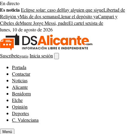
Saltar
En directo
al
Es noticia
Eclipse solar: caso de
Hay alguien que sigue
Libertad de
contenido
Religión y
Más de dos semanas
Llenar el depósito ya
Campari y
Cibeles de
Muere Jorge Messi, padre
El cartel sexista de
lunes, 10 de agosto de 2026
Suscríbete
Inicia sesión
gratis
Abrir
buscador
Portada
Contactar
Noticias
Alicante
Benidorm
Elche
Opinión
Deportes
C. Valenciana
Menú