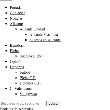
Portada
Contactar
Noticias
Alicante
Alicante Ciudad
Alicante Provincia
Sucesos en Alicante
Benidorm
Elche
Sucesos Elche
Opinión
Deportes
Fútbol
Elche C.F.
Hercules C.F.
C. Valenciana
Villajoyosa
Buscar:
Buscar
Noticias de Animales
›