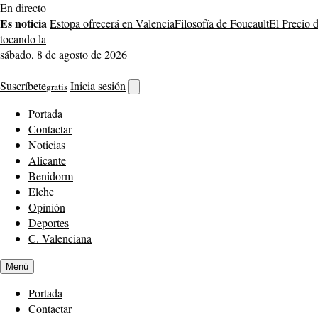
Saltar
En directo
al
Es noticia
Estopa ofrecerá en Valencia
Filosofía de Foucault
El Precio 
contenido
tocando la
sábado, 8 de agosto de 2026
Suscríbete
Inicia sesión
gratis
Abrir
buscador
Portada
Contactar
Noticias
Alicante
Benidorm
Elche
Opinión
Deportes
C. Valenciana
Menú
Portada
Contactar