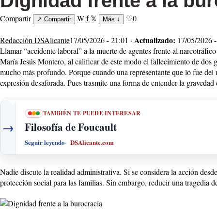
Dignidad frente a la bur
Compartir
W
f
𝕏
♡
0
↗
Compartir
Más
↓
Actualizado:
Redacción DSAlicante
17/05/2026 - 21:01 ·
17/05/2026 -
Llamar “accidente laboral” a la muerte de agentes frente al narcotráfi
María Jesús Montero, al calificar de este modo el fallecimiento de dos g
mucho más profundo. Porque cuando una representante que lo fue del má
expresión desaforada. Pues trasmite una forma de entender la gravedad 
TAMBIÉN TE PUEDE INTERESAR
→
Filosofía de Foucault
Seguir leyendo
DSAlicante.com
Nadie discute la realidad administrativa. Si se considera la acción desd
protección social para las familias. Sin embargo, reducir una tragedia de