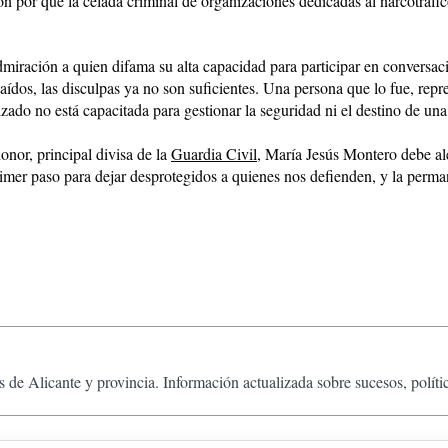
eron por que la celada criminal de organizaciones dedicadas al narcotráf
dmiración a quien difama su alta capacidad para participar en conversac
ídos, las disculpas ya no son suficientes. Una persona que lo fue, repre
ado no está capacitada para gestionar la seguridad ni el destino de una 
onor, principal divisa de la
Guardia Civil
, María Jesús Montero debe al
imer paso para dejar desprotegidos a quienes nos defienden, y la perma
 de Alicante y provincia. Información actualizada sobre sucesos, políti