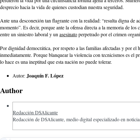
perdieron la vida por una circunstancia fortuita ajena a terceros. Muri
desprecio hacia la vida de quienes custodian nuestra seguridad.
Ante una desconexión tan flagrante con la realidad: “resulta digna de a
momento”. Es decir, porque ante la ofensa directa a la memoria de los ca
entre un siniestro laboral y un
asesinato
perpetrado por el crimen organiz
Por dignidad democrática, por respeto a las familias afectadas y por el h
inmediatamente. Porque blanquear la violencia con tecnicismos es el pr
lo hace es una ineptitud que esta nación no puede tolerar.
Joaquín F. López
Autor:
Author
Redacción DSAlicante
Redacción de DSAlicante, medio digital especializado en noticias