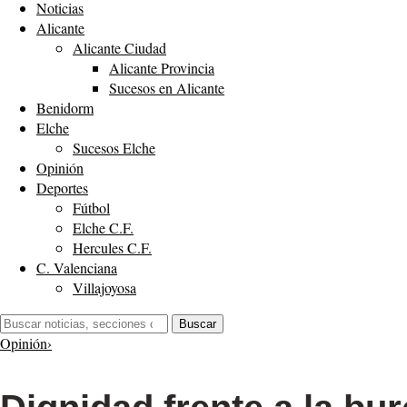
Noticias
Alicante
Alicante Ciudad
Alicante Provincia
Sucesos en Alicante
Benidorm
Elche
Sucesos Elche
Opinión
Deportes
Fútbol
Elche C.F.
Hercules C.F.
C. Valenciana
Villajoyosa
Buscar:
Buscar
Opinión
›