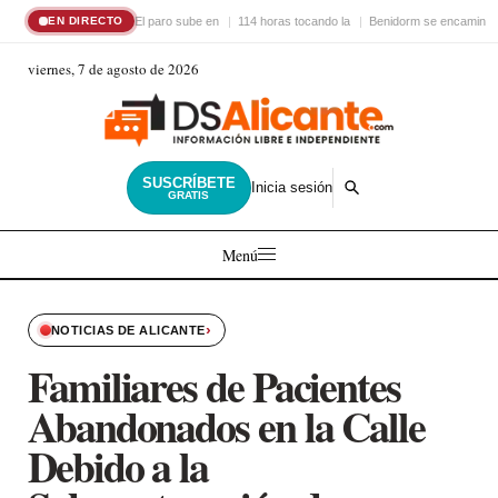
El paro sube en
114 horas tocando la
Benidorm se encamina 
EN DIRECTO
viernes, 7 de agosto de 2026
SUSCRÍBETE
Inicia sesión
GRATIS
Menú
›
NOTICIAS DE ALICANTE
Familiares de Pacientes
Abandonados en la Calle
Debido a la