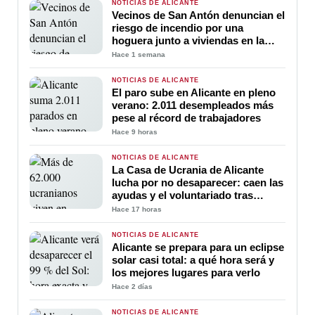
NOTICIAS DE ALICANTE
Vecinos de San Antón denuncian el
riesgo de incendio por una
hoguera junto a viviendas en la
calle Peligros
Hace 1 semana
NOTICIAS DE ALICANTE
El paro sube en Alicante en pleno
verano: 2.011 desempleados más
pese al récord de trabajadores
Hace 9 horas
NOTICIAS DE ALICANTE
La Casa de Ucrania de Alicante
lucha por no desaparecer: caen las
ayudas y el voluntariado tras
cuatro años de guerra
Hace 17 horas
NOTICIAS DE ALICANTE
Alicante se prepara para un eclipse
solar casi total: a qué hora será y
los mejores lugares para verlo
Hace 2 días
NOTICIAS DE ALICANTE