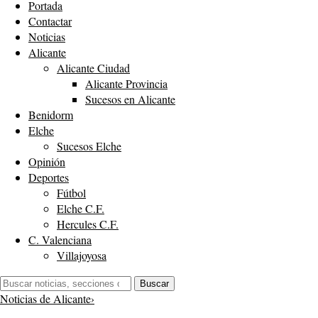
Portada
Contactar
Noticias
Alicante
Alicante Ciudad
Alicante Provincia
Sucesos en Alicante
Benidorm
Elche
Sucesos Elche
Opinión
Deportes
Fútbol
Elche C.F.
Hercules C.F.
C. Valenciana
Villajoyosa
Buscar:
Buscar
Noticias de Alicante
›