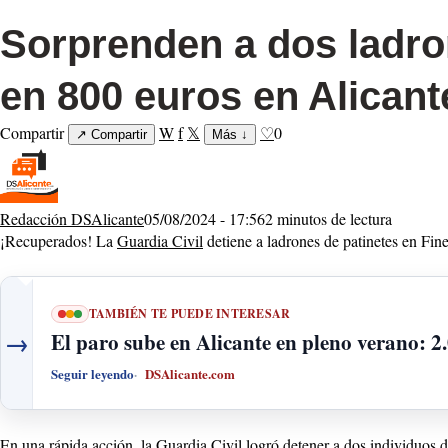
Sorprenden a dos ladro
en 800 euros en Alicant
Compartir
W
f
𝕏
♡
0
↗
Compartir
Más
↓
Redacción DSAlicante
05/08/2024 - 17:56
2 minutos de lectura
¡Recuperados! La
Guardia Civil
detiene a ladrones de patinetes en Fine
TAMBIÉN TE PUEDE INTERESAR
→
El paro sube en Alicante en pleno verano: 2
Seguir leyendo
DSAlicante.com
En una rápida acción, la Guardia Civil logró detener a dos individuos de