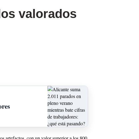
dos valorados
ores
os artefactos, con un valor superior a los 800