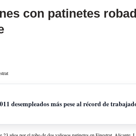
nes con patinetes roba
e
strat
.011 desempleados más pese al récord de trabajad
 23 años por el robo de dos valiosos patinetes en Finestrat, Alicante. L