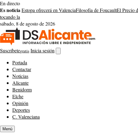
Saltar
En directo
al
Es noticia
Estopa ofrecerá en Valencia
Filosofía de Foucault
El Precio 
contenido
tocando la
sábado, 8 de agosto de 2026
Suscríbete
Inicia sesión
gratis
Abrir
buscador
Portada
Contactar
Noticias
Alicante
Benidorm
Elche
Opinión
Deportes
C. Valenciana
Menú