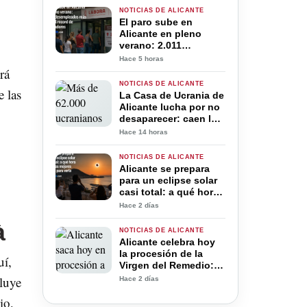
mantenimiento
NOTICIAS DE ALICANTE
El paro sube en
Alicante en pleno
verano: 2.011
desempleados más
Hace 5 horas
pese al récord de
rá
trabajadores
NOTICIAS DE ALICANTE
e las
La Casa de Ucrania de
Alicante lucha por no
desaparecer: caen las
ayudas y el
Hace 14 horas
voluntariado tras
cuatro años de guerra
NOTICIAS DE ALICANTE
Alicante se prepara
para un eclipse solar
casi total: a qué hora
será y los mejores
Hace 2 días
lugares para verlo
à
NOTICIAS DE ALICANTE
Alicante celebra hoy
la procesión de la
uí,
Virgen del Remedio:
horario y todo lo que
cluye
Hace 2 días
debes saber
io,