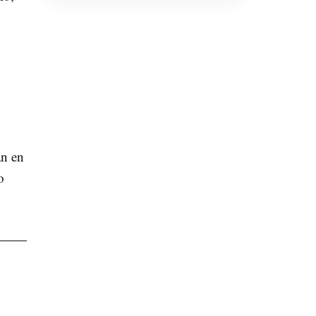
án en
o