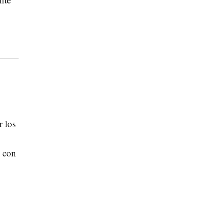
r los
s con