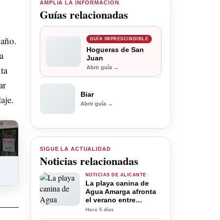
AMPLÍA LA INFORMACIÓN
Guías relacionadas
 año.
GUÍA IMPRESCINDIBLE
Hogueras de San
a
Juan
ta
Abrir guía →
ar
Biar
aje.
Abrir guía →
SIGUE LA ACTUALIDAD
Noticias relacionadas
NOTICIAS DE ALICANTE
La playa canina de
Agua Amarga afronta
el verano entre
basura, cristales y
Hace 5 días
falta de