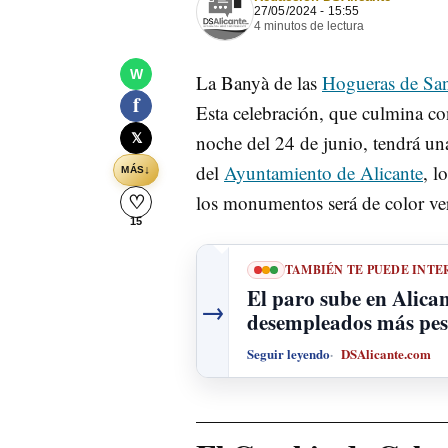
27/05/2024 - 15:55
4 minutos de lectura
W
La Banyà de las
Hogueras de Sa
f
Esta celebración, que culmina c
𝕏
noche del 24 de junio, tendrá un
del
Ayuntamiento de Alicante
, l
↓
MÁS
los monumentos será de color verd
♡
15
TAMBIÉN TE PUEDE INTE
El paro sube en Alican
→
desempleados más pese
Seguir leyendo
DSAlicante.com