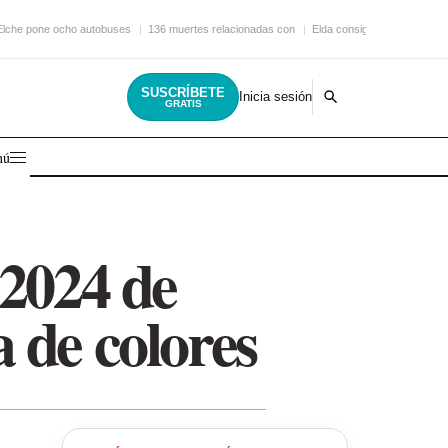
Elche pone ocho autobuses
136 muertes relacionadas con
Elda consigue una nueva
SUSCRÍBETE
Inicia sesión
GRATIS
nú
 2024 de
 de colores