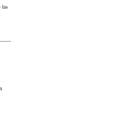
 las
e
un