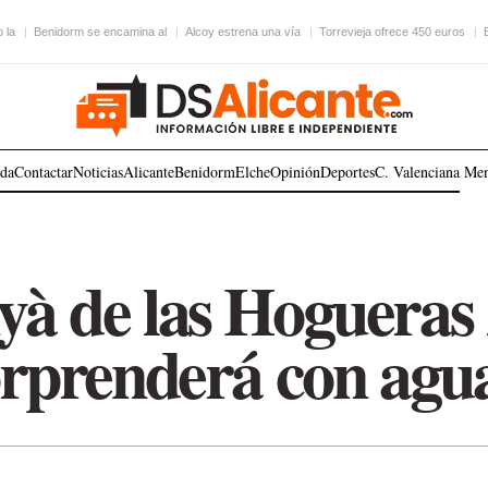
 la
Benidorm se encamina al
Alcoy estrena una vía
Torrevieja ofrece 450 euros
ada
Contactar
Noticias
Alicante
Benidorm
Elche
Opinión
Deportes
C. Valenciana
Me
à de las Hogueras
orprenderá con agua