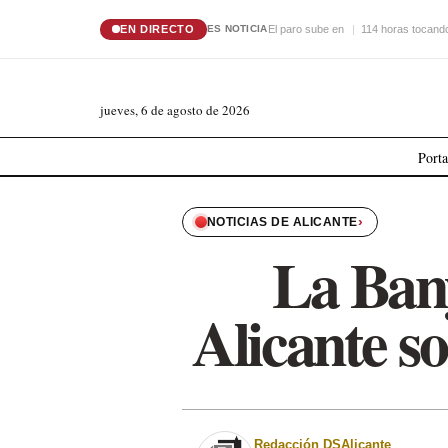
EN DIRECTO
El paro sube en
114 horas tocando
ES NOTICIA
jueves, 6 de agosto de 2026
Port
›
NOTICIAS DE ALICANTE
La Bany
Alicante s
Redacción DSAlicante