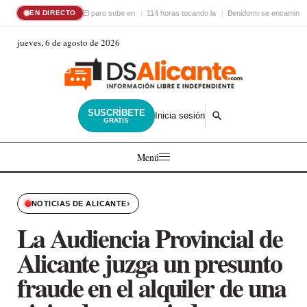
El paro sube en
114 horas tocando la
Benidorm se encamina 
EN DIRECTO
jueves, 6 de agosto de 2026
SUSCRÍBETE
Inicia sesión
GRATIS
Menú
›
NOTICIAS DE ALICANTE
La Audiencia Provincial de
Alicante juzga un presunto
fraude en el alquiler de una