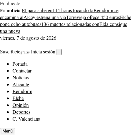
Saltar
En directo
al
Es noticia
El paro sube en
114 horas tocando la
Benidorm se
contenido
encamina al
Alcoy estrena una vía
Torrevieja ofrece 450 euros
Elche
pone ocho autobuses
136 muertes relacionadas con
Elda consigue
una nueva
viernes, 7 de agosto de 2026
Suscríbete
Inicia sesión
gratis
Abrir
buscador
Portada
Contactar
Noticias
Alicante
Benidorm
Elche
Opinión
Deportes
C. Valenciana
Menú