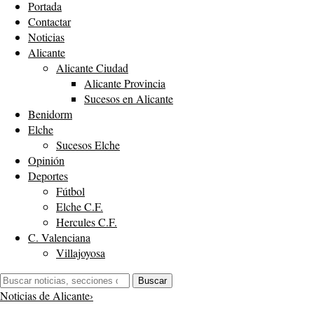
Portada
Contactar
Noticias
Alicante
Alicante Ciudad
Alicante Provincia
Sucesos en Alicante
Benidorm
Elche
Sucesos Elche
Opinión
Deportes
Fútbol
Elche C.F.
Hercules C.F.
C. Valenciana
Villajoyosa
Buscar:
Buscar
Noticias de Alicante
›