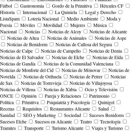
Fútbol
Gastronomía
Gordo de la Primitiva
Hércules CF
Historia
Internacional
La Quiniela
Legal y Derecho
ListaSpam
Lotería Nacional
Medio Ambiente
Moda y
Poesía
Móviles
Movilidad
Mujeres
Música
Nacional
Noticias
Noticias de Alcoy
Noticias de Alicante
Noticias de Altea
Noticias de Animales
Noticias de Aspe
Noticias de Benidorm
Noticias de Callosa del Segura
Noticias de Calpe
Noticias de Campello
Noticias de Denia
Noticias de El Salvador
Noticias de Elche
Noticias de Elda
Noticias de Gandía
Noticias de la Comunidad Valenciana
Noticias de Monforte del Cid
Noticias de Mónovar
Noticias de
Novelda
Noticias de Orihuela
Noticias de Petrer
Noticias
de Sax
Noticias de Torrevieja
Noticias de Villajoyosa
Noticias de Villena
Noticias de Xàbia
Ocio y Televisión
ONCE
Opinión
Pareja y Relaciones
Patrimonio
Política
Primitiva
Psiquiatría y Psicología
Quinigol
Recetas
Requisitos
Restaurantes Alicante
Salud
Sanidad
SEO y Marketing
Sociedad
Sucesos Benidorm
Sucesos Elche
Sucesos en Alicante
Teatro
Tecnología
Tramites
Transporte
Turismo Alicante
Viajes y Turismo