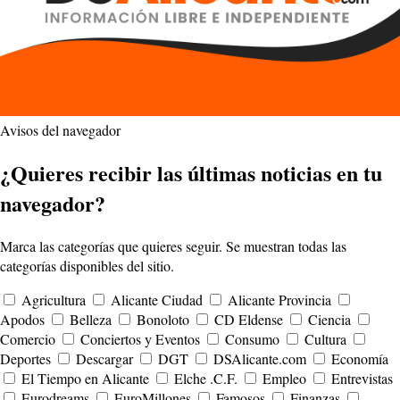
Avisos del navegador
¿Quieres recibir las últimas noticias en tu
navegador?
Marca las categorías que quieres seguir. Se muestran todas las
categorías disponibles del sitio.
Agricultura
Alicante Ciudad
Alicante Provincia
Apodos
Belleza
Bonoloto
CD Eldense
Ciencia
Comercio
Conciertos y Eventos
Consumo
Cultura
Deportes
Descargar
DGT
DSAlicante.com
Economía
El Tiempo en Alicante
Elche .C.F.
Empleo
Entrevistas
Eurodreams
EuroMillones
Famosos
Finanzas