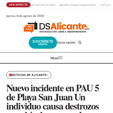
La Casa de Ucrania
Alicante prepara espacio para
Cae la ba
EN DIRECTO
jueves, 6 de agosto de 2026
SUSCRÍBETE
Inicia sesión
GRATIS
Menú
›
NOTICIAS DE ALICANTE
Nuevo incidente en PAU 5
de Playa San Juan Un
individuo causa destrozos