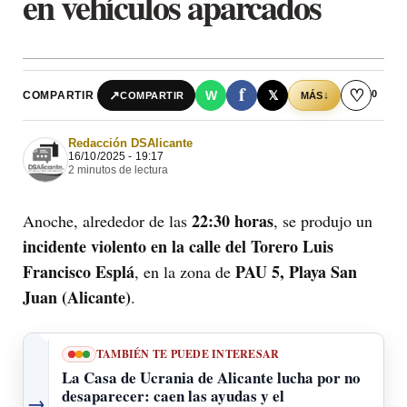
en vehículos aparcados
f
♡
0
↗
W
𝕏
COMPARTIR
↓
COMPARTIR
MÁS
Redacción DSAlicante
16/10/2025 - 19:17
2 minutos de lectura
22:30 horas
Anoche, alrededor de las
, se produjo un
incidente violento en la calle del Torero Luis
Francisco Esplá
PAU 5, Playa San
, en la zona de
Juan (Alicante)
.
TAMBIÉN TE PUEDE INTERESAR
La Casa de Ucrania de Alicante lucha por no
desaparecer: caen las ayudas y el
→