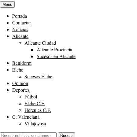
Menú
Portada
Contactar
Noticias
Alicante
Alicante Ciudad
Alicante Provincia
Sucesos en Alicante
Benidorm
Elche
Sucesos Elche
Opinión
Deportes
Fútbol
Elche C.F.
Hercules C.F.
C. Valenciana
Villajoyosa
Buscar:
Buscar