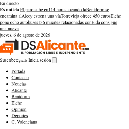
Saltar
En directo
al
Es noticia
El paro sube en
114 horas tocando la
Benidorm se
contenido
encamina al
Alcoy estrena una vía
Torrevieja ofrece 450 euros
Elche
pone ocho autobuses
136 muertes relacionadas con
Elda consigue
una nueva
jueves, 6 de agosto de 2026
Suscríbete
Inicia sesión
gratis
Abrir
buscador
Portada
Contactar
Noticias
Alicante
Benidorm
Elche
Opinión
Deportes
C. Valenciana