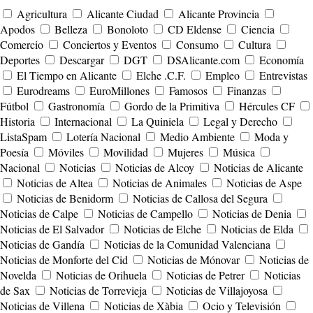
Agricultura
Alicante Ciudad
Alicante Provincia
Apodos
Belleza
Bonoloto
CD Eldense
Ciencia
Comercio
Conciertos y Eventos
Consumo
Cultura
Deportes
Descargar
DGT
DSAlicante.com
Economía
El Tiempo en Alicante
Elche .C.F.
Empleo
Entrevistas
Eurodreams
EuroMillones
Famosos
Finanzas
Fútbol
Gastronomía
Gordo de la Primitiva
Hércules CF
Historia
Internacional
La Quiniela
Legal y Derecho
ListaSpam
Lotería Nacional
Medio Ambiente
Moda y
Poesía
Móviles
Movilidad
Mujeres
Música
Nacional
Noticias
Noticias de Alcoy
Noticias de Alicante
Noticias de Altea
Noticias de Animales
Noticias de Aspe
Noticias de Benidorm
Noticias de Callosa del Segura
Noticias de Calpe
Noticias de Campello
Noticias de Denia
Noticias de El Salvador
Noticias de Elche
Noticias de Elda
Noticias de Gandía
Noticias de la Comunidad Valenciana
Noticias de Monforte del Cid
Noticias de Mónovar
Noticias de
Novelda
Noticias de Orihuela
Noticias de Petrer
Noticias
de Sax
Noticias de Torrevieja
Noticias de Villajoyosa
Noticias de Villena
Noticias de Xàbia
Ocio y Televisión