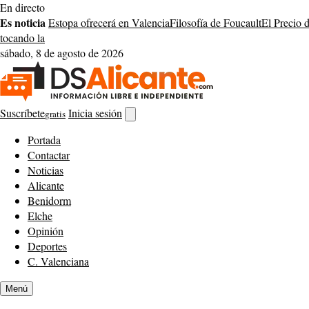
Saltar
En directo
al
Es noticia
Estopa ofrecerá en Valencia
Filosofía de Foucault
El Precio 
contenido
tocando la
sábado, 8 de agosto de 2026
Suscríbete
Inicia sesión
gratis
Abrir
buscador
Portada
Contactar
Noticias
Alicante
Benidorm
Elche
Opinión
Deportes
C. Valenciana
Menú