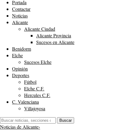
Portada
Contactar
Noticias
Alicante
Alicante Ciudad
Alicante Provincia
Sucesos en Alicante
Benidorm
Elche
Sucesos Elche
Opinión
Deportes
Fútbol
Elche C.F.
Hercules C.F.
C. Valenciana
Villajoyosa
Buscar:
Buscar
Noticias de Alicante
›