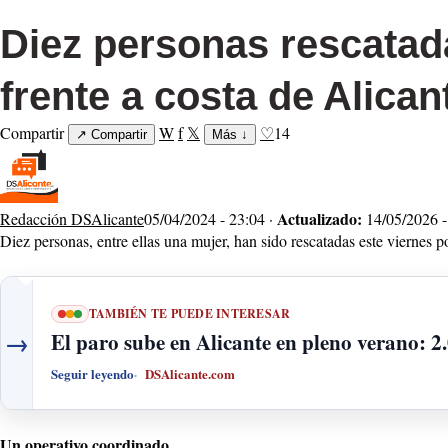
Diez personas rescatad
frente a costa de Alican
Compartir
W
f
𝕏
♡
14
↗
Compartir
Más
↓
Actualizado:
Redacción DSAlicante
05/04/2024 - 23:04 ·
14/05/2026 -
Diez personas, entre ellas una mujer, han sido rescatadas este viernes 
TAMBIÉN TE PUEDE INTERESAR
→
El paro sube en Alicante en pleno verano: 2
Seguir leyendo
DSAlicante.com
Un operativo coordinado