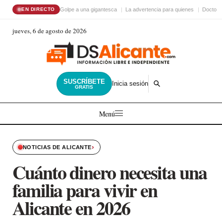
Golpe a una gigantesca
La advertencia para quienes
Doctor 
EN DIRECTO
jueves, 6 de agosto de 2026
SUSCRÍBETE
Inicia sesión
GRATIS
Menú
›
NOTICIAS DE ALICANTE
Cuánto dinero necesita una
familia para vivir en
Alicante en 2026