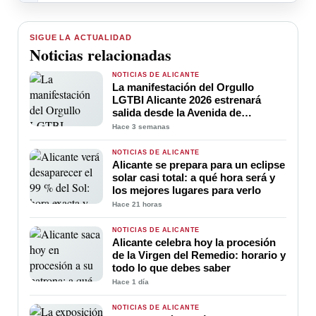
SIGUE LA ACTUALIDAD
Noticias relacionadas
NOTICIAS DE ALICANTE
La manifestación del Orgullo
LGTBI Alicante 2026 estrenará
salida desde la Avenida de
Maisonnave para ganar visibilidad
Hace 3 semanas
y convertir el inicio de la marcha en
una gran celebración de la
NOTICIAS DE ALICANTE
diversidad
Alicante se prepara para un eclipse
solar casi total: a qué hora será y
los mejores lugares para verlo
Hace 21 horas
NOTICIAS DE ALICANTE
Alicante celebra hoy la procesión
de la Virgen del Remedio: horario y
todo lo que debes saber
Hace 1 día
NOTICIAS DE ALICANTE