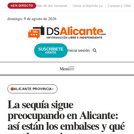
Más de dos semanas
Llenar el depósito ya
Campari y Cibele
EN DIRECTO
domingo, 9 de agosto de 2026
SUSCRÍBETE
Inicia sesión
GRATIS
Menú
›
ALICANTE PROVINCIA
La sequía sigue
preocupando en Alicante:
así están los embalses y qué