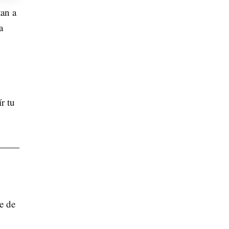
tan a
a
r tu
n
e de