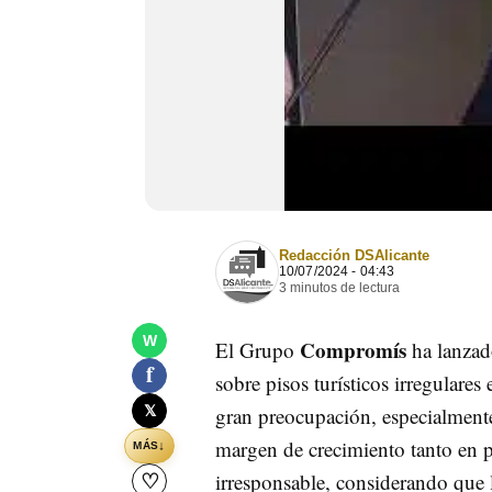
Redacción DSAlicante
10/07/2024 - 04:43
3 minutos de lectura
W
Compromís
El Grupo
ha lanzado
f
sobre pisos turísticos irregulares
𝕏
gran preocupación, especialmente
margen de crecimiento tanto en pi
↓
MÁS
irresponsable, considerando que
♡