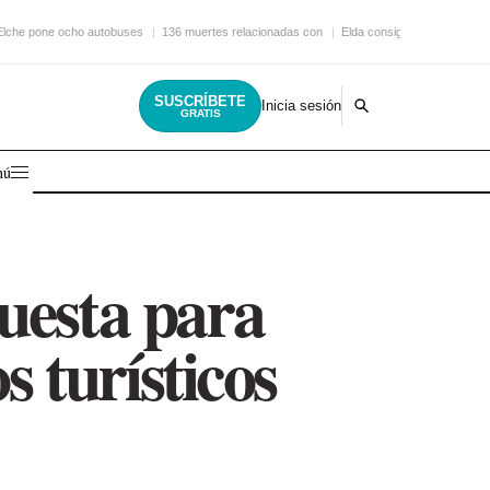
Elche pone ocho autobuses
136 muertes relacionadas con
Elda consigue una nueva
SUSCRÍBETE
Inicia sesión
GRATIS
nú
uesta para
 turísticos