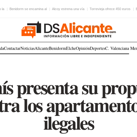
 la
Benidorm se encamina al
Alcoy estrena una vía
Torrevieja ofrece 450 euros
ada
Contactar
Noticias
Alicante
Benidorm
Elche
Opinión
Deportes
C. Valenciana
Me
 presenta su prop
tra los apartamentos
ilegales