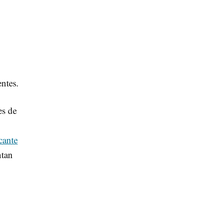
ntes.
es de
cante
ntan