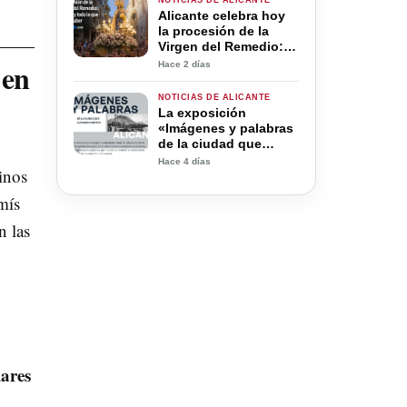
NOTICIAS DE ALICANTE
Alicante celebra hoy
la procesión de la
Virgen del Remedio:
horario y todo lo que
 en
Hace 2 días
debes saber
NOTICIAS DE ALICANTE
La exposición
«Imágenes y palabras
de la ciudad que
llevamos dentro»
Hace 4 días
inos
vuelve al Colegio de
Médicos de Alicante
mís
n las
lares