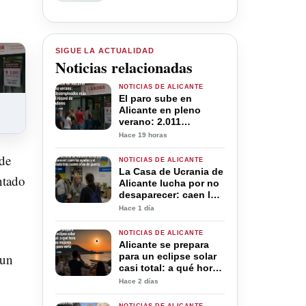
SIGUE LA ACTUALIDAD
Noticias relacionadas
NOTICIAS DE ALICANTE
El paro sube en
Alicante en pleno
verano: 2.011
desempleados más
Hace 19 horas
pese al récord de
trabajadores
 de
NOTICIAS DE ALICANTE
La Casa de Ucrania de
ntado
Alicante lucha por no
desaparecer: caen las
ayudas y el
Hace 1 día
voluntariado tras
cuatro años de guerra
NOTICIAS DE ALICANTE
Alicante se prepara
para un eclipse solar
 un
casi total: a qué hora
será y los mejores
Hace 2 días
lugares para verlo