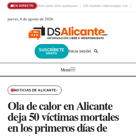
Elche pone ocho autobuses
136 muertes relacionadas con
El
EN DIRECTO
jueves, 6 de agosto de 2026
SUSCRÍBETE
Inicia sesión
GRATIS
Menú
›
NOTICIAS DE ALICANTE
Ola de calor en Alicante
deja 50 víctimas mortales
en los primeros días de