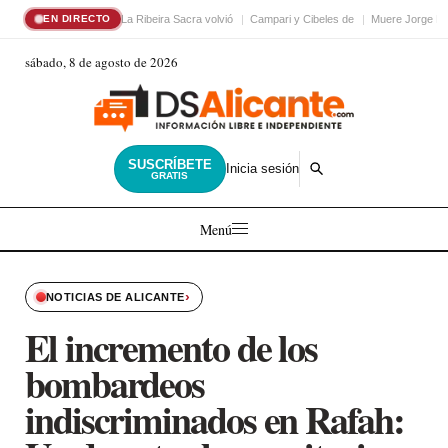
La Ribeira Sacra volvió
Campari y Cibeles de
Muere Jorge Me
EN DIRECTO
sábado, 8 de agosto de 2026
SUSCRÍBETE
Inicia sesión
GRATIS
Menú
›
NOTICIAS DE ALICANTE
El incremento de los
bombardeos
indiscriminados en Rafah: