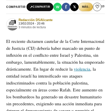
f
♡
13
↗
W
𝕏
COMPARTIR
↓
COMPARTIR
MÁS
Redacción DSAlicante
13/02/2024 - 20:46
3 minutos de lectura
El reciente dictamen cautelar de la Corte Internacional
de Justicia (CIJ) debería haber marcado un punto de
inflexión en el conflicto entre Israel y Palestina, sin
embargo, lamentablemente, la situación ha empeorado
drásticamente. En lugar de reducir la
violencia
, la
entidad israelí ha intensificado sus ataques
indiscriminados contra la población palestina,
especialmente en áreas como Rafah. Este aumento en
los bombardeos ha generado un desastre humanitario
sin precedentes, exigiendo una acción inmediata para
detener el derramamiento de sangre y permitir el