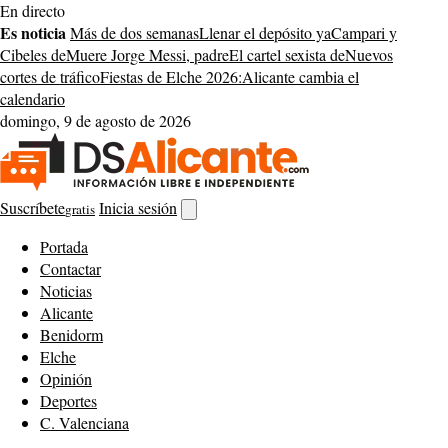
Saltar
En directo
al
Es noticia
Más de dos semanas
Llenar el depósito ya
Campari y
contenido
Cibeles de
Muere Jorge Messi, padre
El cartel sexista de
Nuevos
cortes de tráfico
Fiestas de Elche 2026:
Alicante cambia el
calendario
domingo, 9 de agosto de 2026
Suscríbete
Inicia sesión
gratis
Abrir
buscador
Portada
Contactar
Noticias
Alicante
Benidorm
Elche
Opinión
Deportes
C. Valenciana