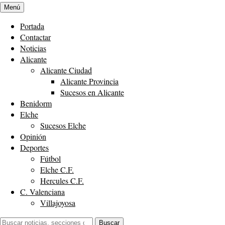
Menú
Portada
Contactar
Noticias
Alicante
Alicante Ciudad
Alicante Provincia
Sucesos en Alicante
Benidorm
Elche
Sucesos Elche
Opinión
Deportes
Fútbol
Elche C.F.
Hercules C.F.
C. Valenciana
Villajoyosa
Buscar:
Buscar