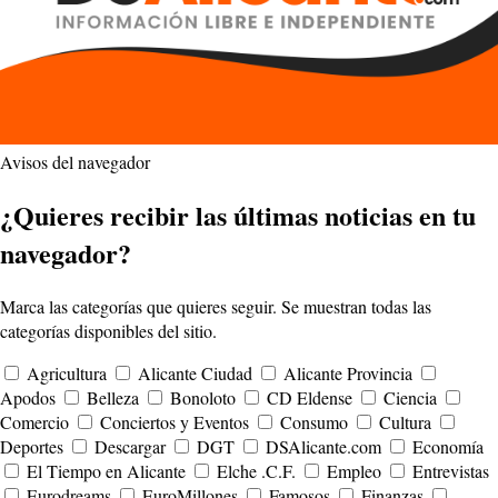
Avisos del navegador
¿Quieres recibir las últimas noticias en tu
navegador?
Marca las categorías que quieres seguir. Se muestran todas las
categorías disponibles del sitio.
Agricultura
Alicante Ciudad
Alicante Provincia
Apodos
Belleza
Bonoloto
CD Eldense
Ciencia
Comercio
Conciertos y Eventos
Consumo
Cultura
Deportes
Descargar
DGT
DSAlicante.com
Economía
El Tiempo en Alicante
Elche .C.F.
Empleo
Entrevistas
Eurodreams
EuroMillones
Famosos
Finanzas