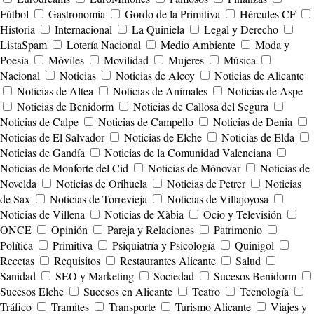
Fútbol
Gastronomía
Gordo de la Primitiva
Hércules CF
Historia
Internacional
La Quiniela
Legal y Derecho
ListaSpam
Lotería Nacional
Medio Ambiente
Moda y
Poesía
Móviles
Movilidad
Mujeres
Música
Nacional
Noticias
Noticias de Alcoy
Noticias de Alicante
Noticias de Altea
Noticias de Animales
Noticias de Aspe
Noticias de Benidorm
Noticias de Callosa del Segura
Noticias de Calpe
Noticias de Campello
Noticias de Denia
Noticias de El Salvador
Noticias de Elche
Noticias de Elda
Noticias de Gandía
Noticias de la Comunidad Valenciana
Noticias de Monforte del Cid
Noticias de Mónovar
Noticias de
Novelda
Noticias de Orihuela
Noticias de Petrer
Noticias
de Sax
Noticias de Torrevieja
Noticias de Villajoyosa
Noticias de Villena
Noticias de Xàbia
Ocio y Televisión
ONCE
Opinión
Pareja y Relaciones
Patrimonio
Política
Primitiva
Psiquiatría y Psicología
Quinigol
Recetas
Requisitos
Restaurantes Alicante
Salud
Sanidad
SEO y Marketing
Sociedad
Sucesos Benidorm
Sucesos Elche
Sucesos en Alicante
Teatro
Tecnología
Tráfico
Tramites
Transporte
Turismo Alicante
Viajes y