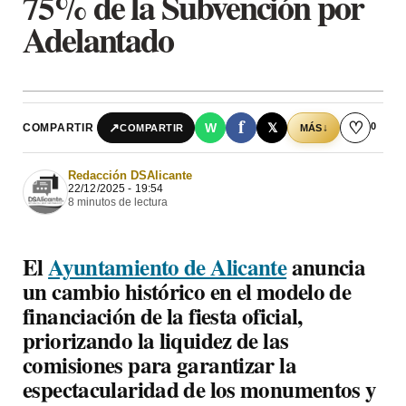
75% de la Subvención por
Adelantado
f
♡
0
↗
W
𝕏
COMPARTIR
↓
COMPARTIR
MÁS
Redacción DSAlicante
22/12/2025 - 19:54
8 minutos de lectura
El
Ayuntamiento de Alicante
anuncia
un cambio histórico en el modelo de
financiación de la fiesta oficial,
priorizando la liquidez de las
comisiones para garantizar la
espectacularidad de los monumentos y