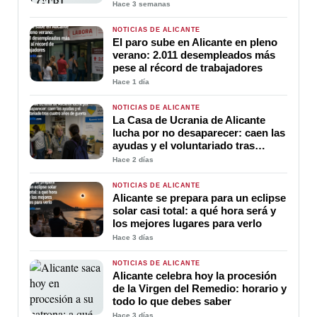
Maisonnave para ganar visibilidad
Hace 3 semanas
y convertir el inicio de la marcha en
una gran celebración de la
NOTICIAS DE ALICANTE
diversidad
El paro sube en Alicante en pleno
verano: 2.011 desempleados más
pese al récord de trabajadores
Hace 1 día
NOTICIAS DE ALICANTE
La Casa de Ucrania de Alicante
lucha por no desaparecer: caen las
ayudas y el voluntariado tras
cuatro años de guerra
Hace 2 días
NOTICIAS DE ALICANTE
Alicante se prepara para un eclipse
solar casi total: a qué hora será y
los mejores lugares para verlo
Hace 3 días
NOTICIAS DE ALICANTE
Alicante celebra hoy la procesión
de la Virgen del Remedio: horario y
todo lo que debes saber
Hace 3 días