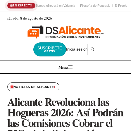
Estopa ofrecerá en Valencia
Filosofía de Foucault
El Precio d
EN DIRECTO
sábado, 8 de agosto de 2026
SUSCRÍBETE
Inicia sesión
GRATIS
Menú
›
NOTICIAS DE ALICANTE
Alicante Revoluciona las
Hogueras 2026: Así Podrán
las Comisiones Cobrar el