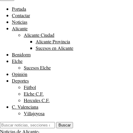
Portada
Contactar
Noticias
Alicante
Alicante Ciudad
Alicante Provincia
Sucesos en Alicante
Benidorm
Elche
Sucesos Elche
Opinión
Deportes
Fútbol
Elche C.F.
Hercules C.F.
C. Valenciana
Villajoyosa
Buscar:
Buscar
Noticias de Alicante
›