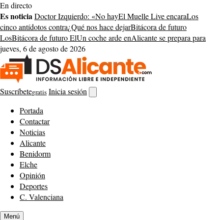
Saltar
En directo
al
Es noticia
Doctor Izquierdo: «No hay
El Muelle Live encara
Los
contenido
cinco antídotos contra
¿Qué nos hace dejar
Bitácora de futuro
Los
Bitácora de futuro El
Un coche arde en
Alicante se prepara para
jueves, 6 de agosto de 2026
Suscríbete
Inicia sesión
gratis
Abrir
buscador
Portada
Contactar
Noticias
Alicante
Benidorm
Elche
Opinión
Deportes
C. Valenciana
Menú