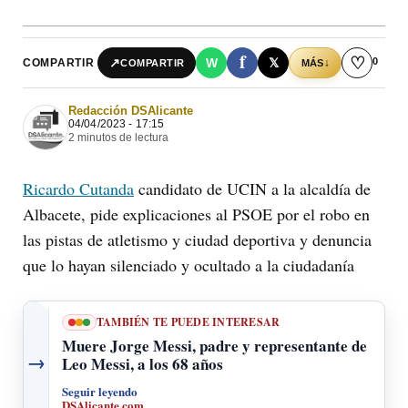
f
♡
0
↗
W
𝕏
COMPARTIR
↓
COMPARTIR
MÁS
Redacción DSAlicante
04/04/2023 - 17:15
2 minutos de lectura
Ricardo Cutanda
candidato de UCIN a la alcaldía de
Albacete, pide explicaciones al PSOE por el robo en
las pistas de atletismo y ciudad deportiva y denuncia
que lo hayan silenciado y ocultado a la ciudadanía
TAMBIÉN TE PUEDE INTERESAR
Muere Jorge Messi, padre y representante de
→
Leo Messi, a los 68 años
Seguir leyendo
DSAlicante.com