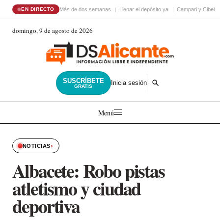
Más de dos semanas
Llenar el depósito ya
Campari y Cibele
EN DIRECTO
domingo, 9 de agosto de 2026
SUSCRÍBETE
Inicia sesión
GRATIS
Menú
›
NOTICIAS
Albacete: Robo pistas
atletismo y ciudad
deportiva