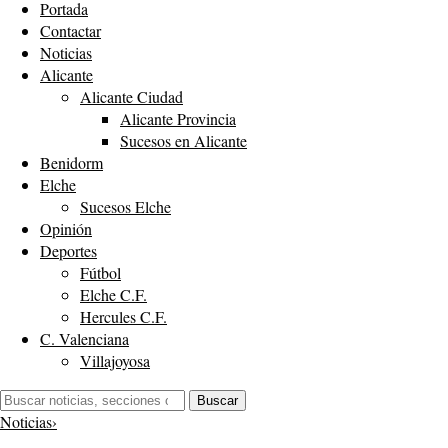
Portada
Contactar
Noticias
Alicante
Alicante Ciudad
Alicante Provincia
Sucesos en Alicante
Benidorm
Elche
Sucesos Elche
Opinión
Deportes
Fútbol
Elche C.F.
Hercules C.F.
C. Valenciana
Villajoyosa
Buscar:
Buscar
Noticias
›