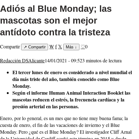
Adiós al Blue Monday; las
mascotas son el mejor
antídoto contra la tristeza
Compartir
W
f
𝕏
♡
0
↗
Compartir
Más
↓
Redacción DSAlicante
14/01/2021 - 09:52
3 minutos de lectura
El tercer lunes de enero es considerado a nivel mundial el
día más triste del año, también conocido como Blue
Monday.
Según el informe Human Animal Interaction Booklet las
mascotas reducen el estrés, la frecuencia cardíaca y la
presión arterial en las personas.
Enero, por lo general, es un mes que no tiene muy buena fama; la
cuesta de enero, el fin de las vacaciones de invierno y el Blue
Monday. Pero ¿qué es el Blue Monday? El investigador Cliff Arnal
de la Universidad de Cardiff acuñó este término en 2015 y desde