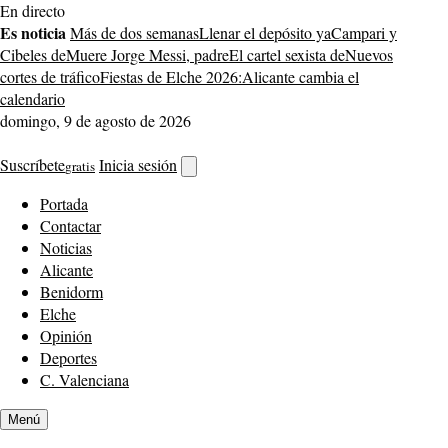
Saltar
En directo
al
Es noticia
Más de dos semanas
Llenar el depósito ya
Campari y
contenido
Cibeles de
Muere Jorge Messi, padre
El cartel sexista de
Nuevos
cortes de tráfico
Fiestas de Elche 2026:
Alicante cambia el
calendario
domingo, 9 de agosto de 2026
Suscríbete
Inicia sesión
gratis
Abrir
buscador
Portada
Contactar
Noticias
Alicante
Benidorm
Elche
Opinión
Deportes
C. Valenciana
Menú