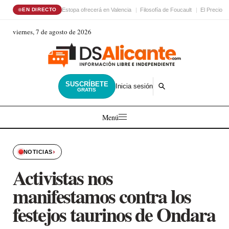
Estopa ofrecerá en Valencia
Filosofía de Foucault
El Precio d
EN DIRECTO
viernes, 7 de agosto de 2026
SUSCRÍBETE
Inicia sesión
GRATIS
Menú
›
NOTICIAS
Activistas nos
manifestamos contra los
festejos taurinos de Ondara