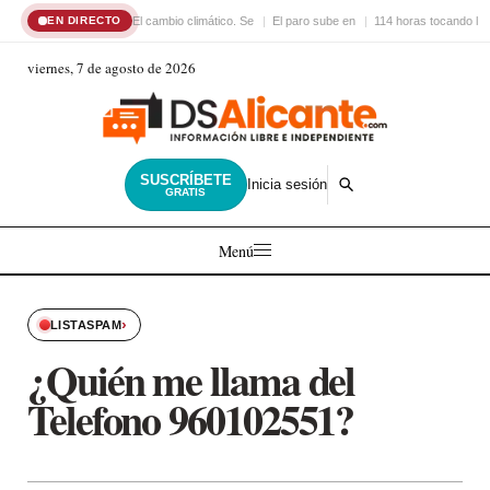
El cambio climático. Se
El paro sube en
114 horas tocando la
EN DIRECTO
viernes, 7 de agosto de 2026
SUSCRÍBETE
Inicia sesión
GRATIS
Menú
›
LISTASPAM
¿Quién me llama del
Telefono 960102551?