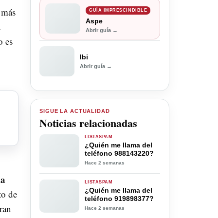
 más
GUÍA IMPRESCINDIBLE
Aspe
a
Abrir guía →
o es
Ibi
Abrir guía →
SIGUE LA ACTUALIDAD
Noticias relacionadas
LISTASPAM
¿Quién me llama del
teléfono 988143220?
Hace 2 semanas
ma
LISTASPAM
¿Quién me llama del
to de
teléfono 919898377?
ran
Hace 2 semanas