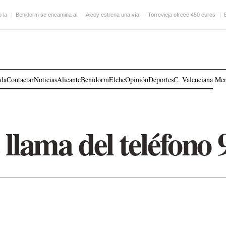
 la
Benidorm se encamina al
Alcoy estrena una vía
Torrevieja ofrece 450 euros
ada
Contactar
Noticias
Alicante
Benidorm
Elche
Opinión
Deportes
C. Valenciana
Me
llama del teléfono