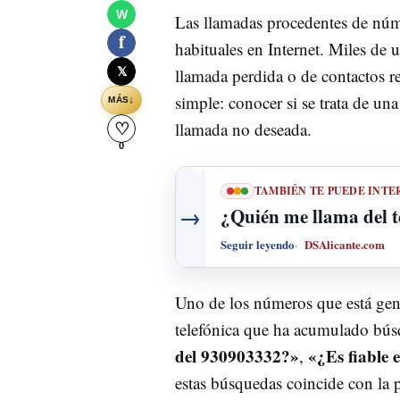
W
Las llamadas procedentes de nú
f
habituales en Internet. Miles de 
𝕏
llamada perdida o de contactos re
simple: conocer si se trata de u
↓
MÁS
llamada no deseada.
♡
0
TAMBIÉN TE PUEDE INTE
→
¿Quién me llama del 
Seguir leyendo
DSAlicante.com
Uno de los números que está gene
telefónica que ha acumulado bú
del 930903332?»
«¿Es fiable 
,
estas búsquedas coincide con la 