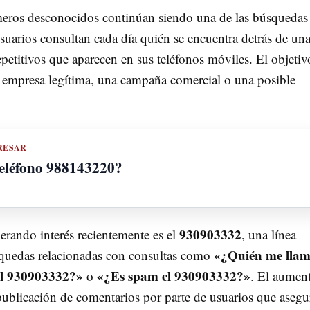
meros desconocidos continúan siendo una de las búsquedas
usuarios consultan cada día quién se encuentra detrás de un
petitivos que aparecen en sus teléfonos móviles. El objetiv
na empresa legítima, una campaña comercial o una posible
RESAR
teléfono 988143220?
930903332
rando interés recientemente es el
, una línea
«¿Quién me lla
squedas relacionadas con consultas como
el 930903332?»
«¿Es spam el 930903332?»
o
. El aumen
publicación de comentarios por parte de usuarios que asegu