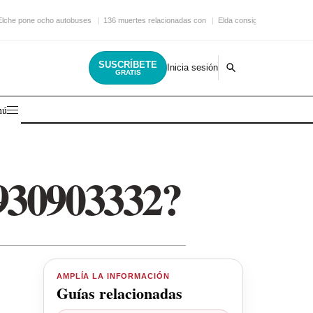
Elche pone ocho autobuses
136 muertes relacionadas con
Elda consigue una nueva
SUSCRÍBETE
Inicia sesión
GRATIS
nú
 930903332?
AMPLÍA LA INFORMACIÓN
Guías relacionadas