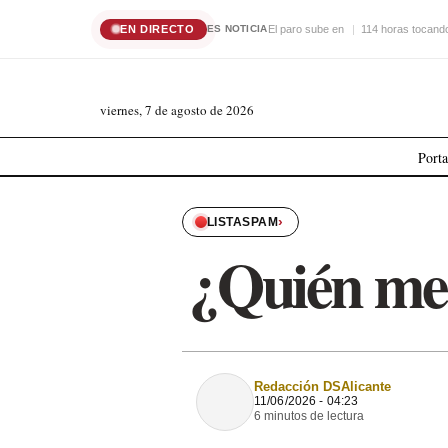
EN DIRECTO
El paro sube en
114 horas tocando
ES NOTICIA
viernes, 7 de agosto de 2026
Port
›
LISTASPAM
¿Quién me 
Redacción DSAlicante
11/06/2026 - 04:23
6 minutos de lectura