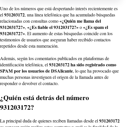
Uno de los números que está despertando interés recientemente es
931203172
el
, una línea telefónica que ha acumulado búsquedas
«¿Quién me llama del
relacionadas con consultas como
931203172?»
«¿Es fiable el 931203172?»
«¿Es spam el
,
o
931203172?»
. El aumento de estas búsquedas coincide con los
testimonios de usuarios que aseguran haber recibido contactos
repetidos desde esta numeración.
Además, según los comentarios publicados en plataformas de
931203172 ha sido registrado como
identificación telefónica, el
SPAM por los usuarios de DSAlicante
, lo que ha provocado que
muchas personas investiguen el origen de la llamada antes de
responder o devolver el contacto.
¿Quién está detrás del número
931203172?
931203172
La principal duda de quienes reciben llamadas desde el
es conocer quién realiza estos contactos y cuál es la finalidad de la