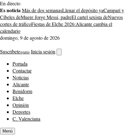
Saltar
En directo
al
Es noticia
Más de dos semanas
Llenar el depósito ya
Campari y
contenido
Cibeles de
Muere Jorge Messi, padre
El cartel sexista de
Nuevos
cortes de tráfico
Fiestas de Elche 2026:
Alicante cambia el
calendario
domingo, 9 de agosto de 2026
Suscríbete
Inicia sesión
gratis
Abrir
buscador
Portada
Contactar
Noticias
Alicante
Benidorm
Elche
Opinión
Deportes
C. Valenciana
Menú