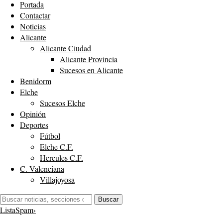
Portada
Contactar
Noticias
Alicante
Alicante Ciudad
Alicante Provincia
Sucesos en Alicante
Benidorm
Elche
Sucesos Elche
Opinión
Deportes
Fútbol
Elche C.F.
Hercules C.F.
C. Valenciana
Villajoyosa
Buscar:
Buscar
ListaSpam
›