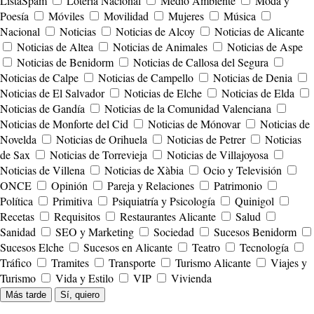
ListaSpam
Lotería Nacional
Medio Ambiente
Moda y
Poesía
Móviles
Movilidad
Mujeres
Música
Nacional
Noticias
Noticias de Alcoy
Noticias de Alicante
Noticias de Altea
Noticias de Animales
Noticias de Aspe
Noticias de Benidorm
Noticias de Callosa del Segura
Noticias de Calpe
Noticias de Campello
Noticias de Denia
Noticias de El Salvador
Noticias de Elche
Noticias de Elda
Noticias de Gandía
Noticias de la Comunidad Valenciana
Noticias de Monforte del Cid
Noticias de Mónovar
Noticias de
Novelda
Noticias de Orihuela
Noticias de Petrer
Noticias
de Sax
Noticias de Torrevieja
Noticias de Villajoyosa
Noticias de Villena
Noticias de Xàbia
Ocio y Televisión
ONCE
Opinión
Pareja y Relaciones
Patrimonio
Política
Primitiva
Psiquiatría y Psicología
Quinigol
Recetas
Requisitos
Restaurantes Alicante
Salud
Sanidad
SEO y Marketing
Sociedad
Sucesos Benidorm
Sucesos Elche
Sucesos en Alicante
Teatro
Tecnología
Tráfico
Tramites
Transporte
Turismo Alicante
Viajes y
Turismo
Vida y Estilo
VIP
Vivienda
Más tarde
Sí, quiero