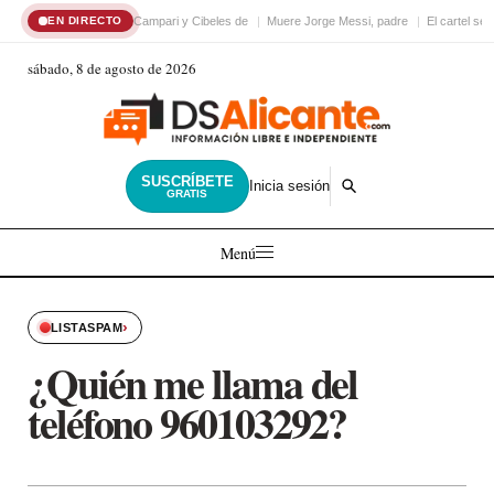
Campari y Cibeles de
Muere Jorge Messi, padre
El cartel sex
EN DIRECTO
sábado, 8 de agosto de 2026
SUSCRÍBETE
Inicia sesión
GRATIS
Menú
›
LISTASPAM
¿Quién me llama del
teléfono 960103292?