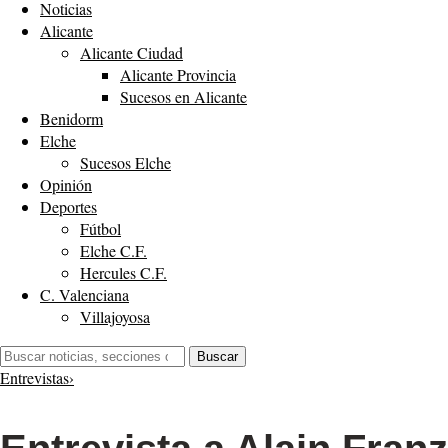
Noticias
Alicante
Alicante Ciudad
Alicante Provincia
Sucesos en Alicante
Benidorm
Elche
Sucesos Elche
Opinión
Deportes
Fútbol
Elche C.F.
Hercules C.F.
C. Valenciana
Villajoyosa
Buscar:
Buscar
Entrevistas
›