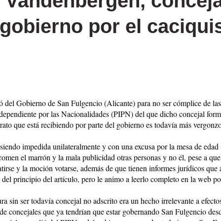
nz Vandenbergen, concej
 gobierno por el caciqui
 del Gobierno de San Fulgencio (Alicante) para no ser cómplice de las c
Independiente por las Nacionalidades (PIPN) del que dicho concejal form
l trato que está recibiendo por parte del gobierno es todavía más vergon
siendo impedida unilateralmente y con una excusa por la mesa de edad 
comen el marrón y la mala publicidad otras personas y no él, pese a que 
batirse y la moción votarse, además de que tienen informes jurídicos que 
del principio del artículo, pero le animo a leerlo completo en la web po
 sin ser todavía concejal no adscrito era un hecho irrelevante a efect
a de concejales que ya tendrían que estar gobernando San Fulgencio de