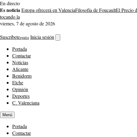
Saltar
En directo
al
Es noticia
Estopa ofrecerá en Valencia
Filosofía de Foucault
El Precio 
contenido
tocando la
viernes, 7 de agosto de 2026
Suscríbete
Inicia sesión
gratis
Abrir
buscador
Portada
Contactar
Noticias
Alicante
Benidorm
Elche
Opinión
Deportes
C. Valenciana
Menú
Portada
Contactar