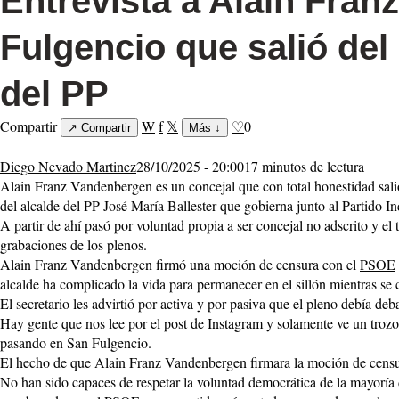
Entrevista a Alain Fra
Fulgencio que salió del
del PP
Compartir
W
f
𝕏
♡
0
↗
Compartir
Más
↓
Diego Nevado Martinez
28/10/2025 - 20:00
17 minutos de lectura
Alain Franz Vandenbergen es un concejal que con total honestidad salió
del alcalde del PP José María Ballester que gobierna junto al Partido 
A partir de ahí pasó por voluntad propia a ser concejal no adscrito y e
grabaciones de los plenos.
Alain Franz Vandenbergen firmó una moción de censura con el
PSOE
alcalde ha complicado la vida para permanecer en el sillón mientras se 
El secretario les advirtió por activa y por pasiva que el pleno debía de
Hay gente que nos lee por el post de Instagram y solamente ve un trozo 
pasando en San Fulgencio.
El hecho de que Alain Franz Vandenbergen firmara la moción de censura
No han sido capaces de respetar la voluntad democrática de la mayorí