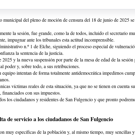
rio municipal del pleno de moción de censura del 18 de junio de 2025 se 
mente la sesión, fue grande, como la de todos, incluido el secretario mu
ente, impugnar ante los tribunales esta actitud incomprensible.
inistrativo n.º 1 de Elche, siguiendo el proceso especial de vulneraci
fianza la sentencia de la justicia.
e 2025 y la nueva suspensión por parte de la mesa de edad de la sesión
al poder y, sobre todo, a sus retribuciones.
su equipo intentan de forma totalmente antidemocrática impedirnos cump
anos.
icas víctimas reales de esta situación, ya que no se tienen en cuenta s
s, financiados con sus impuestos.
dos los ciudadanos y residentes de San Fulgencio y que pronto podremos
lta de servicio a los ciudadanos de San Fulgencio
on muy específicas de la población y, al mismo tiempo, muy sencillas 