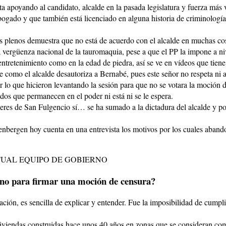
a apoyando al candidato, alcalde en la pasada legislatura y fuerza más
ogado y que también está licenciado en alguna historia de criminología.
s plenos demuestra que no está de acuerdo con el alcalde en muchas cos
a vergüenza nacional de la tauromaquia, pese a que el PP la impone a n
 entretenimiento como en la edad de piedra, así se ve en vídeos que tiene
como el alcalde desautoriza a Bernabé, pues este señor no respeta ni a 
cer lo que hicieron levantando la sesión para que no se votara la moción 
dos que permanecen en el poder ni está ni se le espera.
 no eres de San Fulgencio sí… se ha sumado a la dictadura del alcalde y 
enbergen hoy cuenta en una entrevista los motivos por los cuales aband
UAL EQUIPO DE GOBIERNO
ierno para firmar una moción de censura?
ación, es sencilla de explicar y entender. Fue la imposibilidad de cum
00 viviendas construidas hace unos 40 años en zonas que se consideran 