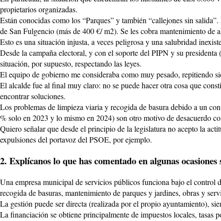
propietarios organizadas.
Están conocidas como los “Parques” y también “callejones sin salida”. 
de San Fulgencio (más de 400 €/ m2). Se les cobra mantenimiento de alc
Esto es una situación injusta, a veces peligrosa y una salubridad inexist
Desde la campaña electoral, y con el soporte del PIPN y su presidenta (
situación, por supuesto, respectando las leyes.
El equipo de gobierno me consideraba como muy pesado, repitiendo s
El alcalde fue al final muy claro: no se puede hacer otra cosa que cons
encontrar soluciones.
Los problemas de limpieza viaria y recogida de basura debido a un con
% solo en 2023 y lo mismo en 2024) son otro motivo de desacuerdo co
Quiero señalar que desde el principio de la legislatura no acepto la act
expulsiones del portavoz del PSOE, por ejemplo.
2. Explícanos lo que has comentado en algunas ocasiones 
Una empresa municipal de servicios públicos funciona bajo el control d
recogida de basuras, mantenimiento de parques y jardines, obras y ser
La gestión puede ser directa (realizada por el propio ayuntamiento), si
La financiación se obtiene principalmente de impuestos locales, tasas po