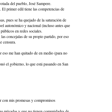
 votada del pueblo, José Sampere.
 El primer edil tiene las competencias de
as, pues se ha quejado de la saturación de
ivel autonómico y nacional (incluso antes que
 públicos en redes sociales.
las concejalas de su propio partido, por eso
de censura.
por eso me han quitado de en medio (para no
onó el gobierno, lo que está pasando en San
plir con mis promesas y compromisos
como privadas y que no tienen comunidades de