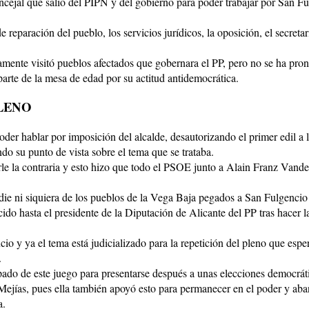
ejal que salió del PIPN y del gobierno para poder trabajar por San Fu
 reparación del pueblo, los servicios jurídicos, la oposición, el secreta
amente visitó pueblos afectados que gobernara el PP, pero no se ha pro
arte de la mesa de edad por su actitud antidemocrática.
LENO
er hablar por imposición del alcalde, desautorizando el primer edil a 
ndo su punto de vista sobre el tema que se trataba.
arle la contraria y esto hizo que todo el PSOE junto a Alain Franz Vand
die ni siquiera de los pueblos de la Vega Baja pegados a San Fulgencio 
do hasta el presidente de la Diputación de Alicante del PP tras hacer l
ncio y ya el tema está judicializado para la repetición del pleno que es
.
ipado de este juego para presentarse después a unas elecciones democrát
Mejías, pues ella también apoyó esto para permanecer en el poder y aba
a.