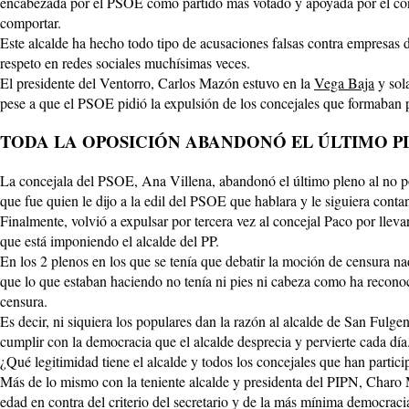
encabezada por el PSOE como partido más votado y apoyada por el conc
comportar.
Este alcalde ha hecho todo tipo de acusaciones falsas contra empresas de
respeto en redes sociales muchísimas veces.
El presidente del Ventorro, Carlos Mazón estuvo en la
Vega Baja
y sol
pese a que el PSOE pidió la expulsión de los concejales que formaban p
TODA LA OPOSICIÓN ABANDONÓ EL ÚLTIMO P
La concejala del PSOE, Ana Villena, abandonó el último pleno al no pod
que fue quien le dijo a la edil del PSOE que hablara y le siguiera conta
Finalmente, volvió a expulsar por tercera vez al concejal Paco por llev
que está imponiendo el alcalde del PP.
En los 2 plenos en los que se tenía que debatir la moción de censura na
que lo que estaban haciendo no tenía ni pies ni cabeza como ha reconoci
censura.
Es decir, ni siquiera los populares dan la razón al alcalde de San Fulge
cumplir con la democracia que el alcalde desprecia y pervierte cada día
¿Qué legitimidad tiene el alcalde y todos los concejales que han partic
Más de lo mismo con la teniente alcalde y presidenta del PIPN, Charo 
edad en contra del criterio del secretario y de la más mínima democraci