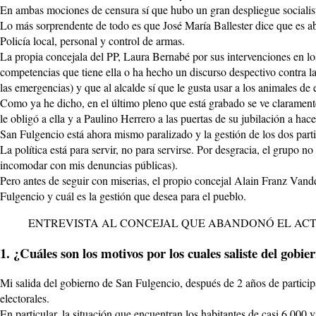
En ambas mociones de censura sí que hubo un gran despliegue socialist
Lo más sorprendente de todo es que José María Ballester dice que es ab
Policía local, personal y control de armas.
La propia concejala del PP, Laura Bernabé por sus intervenciones en lo
competencias que tiene ella o ha hecho un discurso despectivo contra l
las emergencias) y que al alcalde sí que le gusta usar a los animales de
Como ya he dicho, en el último pleno que está grabado se ve claramente 
le obligó a ella y a Paulino Herrero a las puertas de su jubilación a ha
San Fulgencio está ahora mismo paralizado y la gestión de los dos parti
La política está para servir, no para servirse. Por desgracia, el grupo
incomodar con mis denuncias públicas).
Pero antes de seguir con miserias, el propio concejal Alain Franz Vand
Fulgencio y cuál es la gestión que desea para el pueblo.
ENTREVISTA AL CONCEJAL QUE ABANDONÓ EL ACT
1. ¿Cuáles son los motivos por los cuales saliste del gob
Mi salida del gobierno de San Fulgencio, después de 2 años de particip
electorales.
En particular, la situación que encuentran los habitantes de casi 6.0