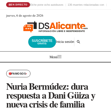
Elche pone ocho autobuses
136 muertes relacionadas con
El
EN DIRECTO
jueves, 6 de agosto de 2026
SUSCRÍBETE
Inicia sesión
GRATIS
Menú
›
FAMOSOS
Nuria Bermúdez: dura
respuesta a Dani Güiza y
nueva crisis de familia