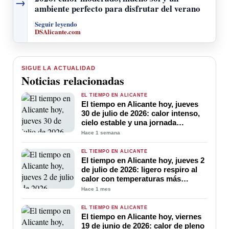
→
ambiente perfecto para disfrutar del verano
Seguir leyendo
DSAlicante.com
SIGUE LA ACTUALIDAD
Noticias relacionadas
EL TIEMPO EN ALICANTE
El tiempo en Alicante hoy, jueves
30 de julio de 2026: calor intenso,
cielo estable y una jornada
marcada por las altas temperaturas
Hace 1 semana
EL TIEMPO EN ALICANTE
El tiempo en Alicante hoy, jueves 2
de julio de 2026: ligero respiro al
calor con temperaturas más
suaves y cielo poco nuboso
Hace 1 mes
EL TIEMPO EN ALICANTE
El tiempo en Alicante hoy, viernes
19 de junio de 2026: calor de pleno