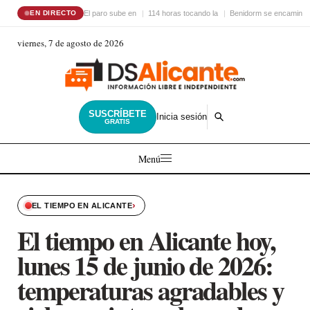
El paro sube en
114 horas tocando la
Benidorm se encamina 
EN DIRECTO
viernes, 7 de agosto de 2026
SUSCRÍBETE
Inicia sesión
GRATIS
Menú
›
EL TIEMPO EN ALICANTE
El tiempo en Alicante hoy,
lunes 15 de junio de 2026:
temperaturas agradables y