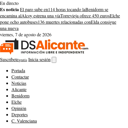
Saltar
En directo
al
Es noticia
El paro sube en
114 horas tocando la
Benidorm se
contenido
encamina al
Alcoy estrena una vía
Torrevieja ofrece 450 euros
Elche
pone ocho autobuses
136 muertes relacionadas con
Elda consigue
una nueva
viernes, 7 de agosto de 2026
Suscríbete
Inicia sesión
gratis
Abrir
buscador
Portada
Contactar
Noticias
Alicante
Benidorm
Elche
Opinión
Deportes
C. Valenciana