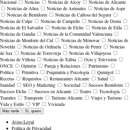
Nacional
Noticias
Noticias de Alcoy
Noticias de Alicante
Noticias de Altea
Noticias de Animales
Noticias de Aspe
Noticias de Benidorm
Noticias de Callosa del Segura
Noticias de Calpe
Noticias de Campello
Noticias de Denia
Noticias de El Salvador
Noticias de Elche
Noticias de Elda
Noticias de Gandía
Noticias de la Comunidad Valenciana
Noticias de Monforte del Cid
Noticias de Mónovar
Noticias de
Novelda
Noticias de Orihuela
Noticias de Petrer
Noticias
de Sax
Noticias de Torrevieja
Noticias de Villajoyosa
Noticias de Villena
Noticias de Xàbia
Ocio y Televisión
ONCE
Opinión
Pareja y Relaciones
Patrimonio
Política
Primitiva
Psiquiatría y Psicología
Quinigol
Recetas
Requisitos
Restaurantes Alicante
Salud
Sanidad
SEO y Marketing
Sociedad
Sucesos Benidorm
Sucesos Elche
Sucesos en Alicante
Teatro
Tecnología
Tramites
Transporte
Turismo Alicante
Viajes y Turismo
Vida y Estilo
VIP
Vivienda
Más tarde
Sí, quiero
Aviso Legal
Política de Privacidad