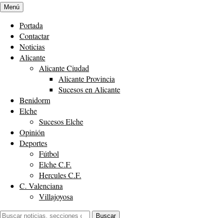
Menú
Portada
Contactar
Noticias
Alicante
Alicante Ciudad
Alicante Provincia
Sucesos en Alicante
Benidorm
Elche
Sucesos Elche
Opinión
Deportes
Fútbol
Elche C.F.
Hercules C.F.
C. Valenciana
Villajoyosa
Buscar:
Buscar