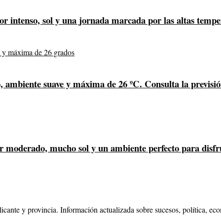
lor intenso, sol y una jornada marcada por las altas temp
o, ambiente suave y máxima de 26 ºC. Consulta la previsió
lor moderado, mucho sol y un ambiente perfecto para disfr
cante y provincia. Información actualizada sobre sucesos, política, eco