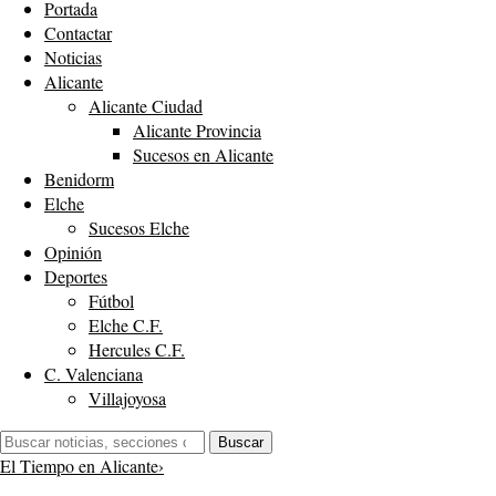
Portada
Contactar
Noticias
Alicante
Alicante Ciudad
Alicante Provincia
Sucesos en Alicante
Benidorm
Elche
Sucesos Elche
Opinión
Deportes
Fútbol
Elche C.F.
Hercules C.F.
C. Valenciana
Villajoyosa
Buscar:
Buscar
El Tiempo en Alicante
›