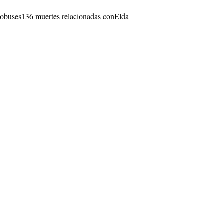
tobuses
136 muertes relacionadas con
Elda