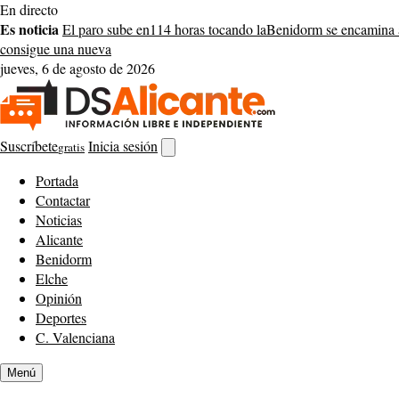
Saltar
En directo
al
Es noticia
El paro sube en
114 horas tocando la
Benidorm se encamina 
contenido
consigue una nueva
jueves, 6 de agosto de 2026
Suscríbete
Inicia sesión
gratis
Abrir
buscador
Portada
Contactar
Noticias
Alicante
Benidorm
Elche
Opinión
Deportes
C. Valenciana
Menú