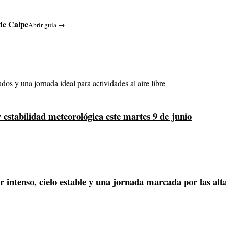
de Calpe
Abrir guía →
 estabilidad meteorológica este martes 9 de junio
or intenso, cielo estable y una jornada marcada por las al