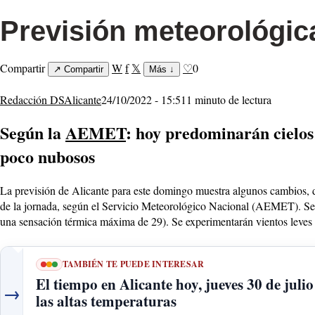
Previsión meteorológic
Compartir
W
f
𝕏
♡
0
↗
Compartir
Más
↓
Redacción DSAlicante
24/10/2022 - 15:51
1 minuto de lectura
Según la
AEMET
: hoy predominarán cielos 
poco nubosos
La previsión de Alicante para este domingo muestra algunos cambios, de
de la jornada, según el Servicio Meteorológico Nacional (AEMET). Se 
una sensación térmica máxima de 29). Se experimentarán vientos leves 
TAMBIÉN TE PUEDE INTERESAR
El tiempo en Alicante hoy, jueves 30 de juli
→
las altas temperaturas