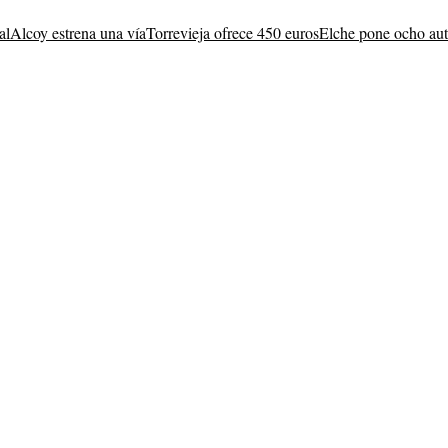
al
Alcoy estrena una vía
Torrevieja ofrece 450 euros
Elche pone ocho au