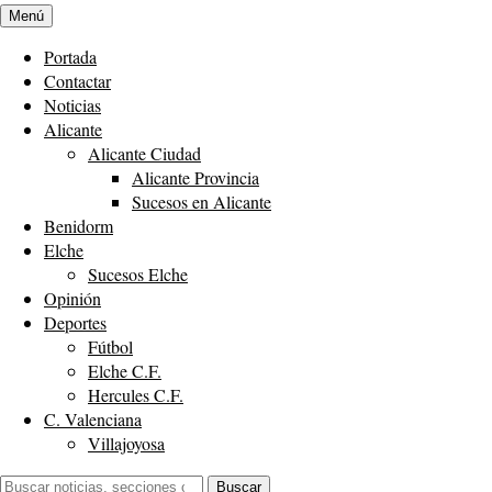
Menú
Portada
Contactar
Noticias
Alicante
Alicante Ciudad
Alicante Provincia
Sucesos en Alicante
Benidorm
Elche
Sucesos Elche
Opinión
Deportes
Fútbol
Elche C.F.
Hercules C.F.
C. Valenciana
Villajoyosa
Buscar:
Buscar