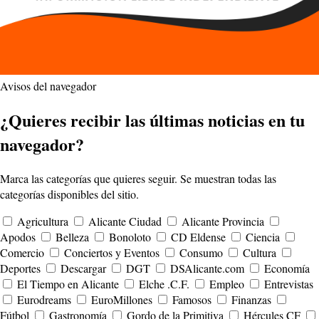
Avisos del navegador
¿Quieres recibir las últimas noticias en tu
navegador?
Marca las categorías que quieres seguir. Se muestran todas las
categorías disponibles del sitio.
Agricultura
Alicante Ciudad
Alicante Provincia
Apodos
Belleza
Bonoloto
CD Eldense
Ciencia
Comercio
Conciertos y Eventos
Consumo
Cultura
Deportes
Descargar
DGT
DSAlicante.com
Economía
El Tiempo en Alicante
Elche .C.F.
Empleo
Entrevistas
Eurodreams
EuroMillones
Famosos
Finanzas
Fútbol
Gastronomía
Gordo de la Primitiva
Hércules CF