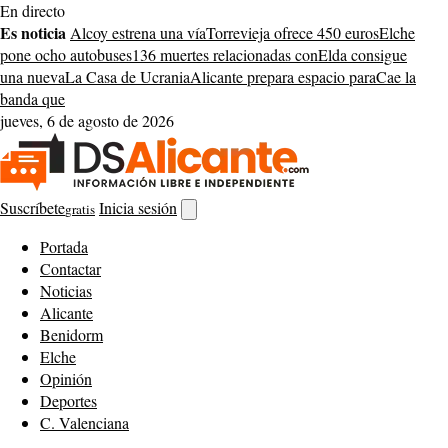
Saltar
En directo
al
Es noticia
Alcoy estrena una vía
Torrevieja ofrece 450 euros
Elche
contenido
pone ocho autobuses
136 muertes relacionadas con
Elda consigue
una nueva
La Casa de Ucrania
Alicante prepara espacio para
Cae la
banda que
jueves, 6 de agosto de 2026
Suscríbete
Inicia sesión
gratis
Abrir
buscador
Portada
Contactar
Noticias
Alicante
Benidorm
Elche
Opinión
Deportes
C. Valenciana