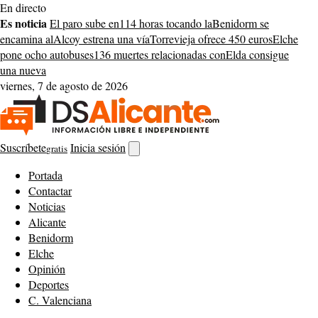
Saltar
En directo
al
Es noticia
El paro sube en
114 horas tocando la
Benidorm se
contenido
encamina al
Alcoy estrena una vía
Torrevieja ofrece 450 euros
Elche
pone ocho autobuses
136 muertes relacionadas con
Elda consigue
una nueva
viernes, 7 de agosto de 2026
Suscríbete
Inicia sesión
gratis
Abrir
buscador
Portada
Contactar
Noticias
Alicante
Benidorm
Elche
Opinión
Deportes
C. Valenciana