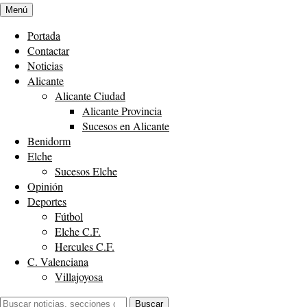
Menú
Portada
Contactar
Noticias
Alicante
Alicante Ciudad
Alicante Provincia
Sucesos en Alicante
Benidorm
Elche
Sucesos Elche
Opinión
Deportes
Fútbol
Elche C.F.
Hercules C.F.
C. Valenciana
Villajoyosa
Buscar:
Buscar