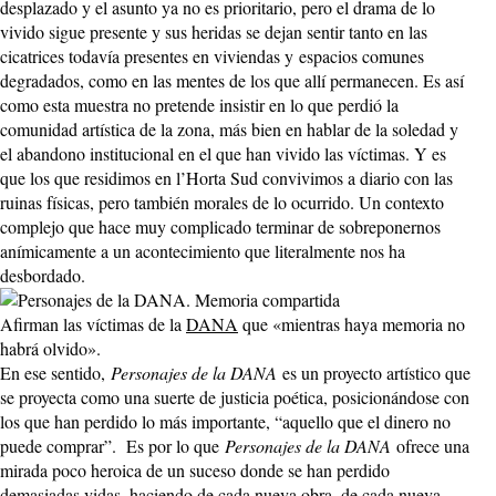
desplazado y el asunto ya no es prioritario, pero el drama de lo
vivido sigue presente y sus heridas se dejan sentir tanto en las
cicatrices todavía presentes en viviendas y espacios comunes
degradados, como en las mentes de los que allí permanecen. Es así
como esta muestra no pretende insistir en lo que perdió la
comunidad artística de la zona, más bien en hablar de la soledad y
el abandono institucional en el que han vivido las víctimas. Y es
que los que residimos en l’Horta Sud convivimos a diario con las
ruinas físicas, pero también morales de lo ocurrido. Un contexto
complejo que hace muy complicado terminar de sobreponernos
anímicamente a un acontecimiento que literalmente nos ha
desbordado.
Afirman las víctimas de la
DANA
que «mientras haya memoria no
habrá olvido».
En ese sentido,
Personajes de la DANA
es un proyecto artístico que
se proyecta como una suerte de justicia poética, posicionándose con
los que han perdido lo más importante, “aquello que el dinero no
puede comprar”. Es por lo que
Personajes de la DANA
ofrece una
mirada poco heroica de un suceso donde se han perdido
demasiadas vidas, haciendo de cada nueva obra, de cada nueva