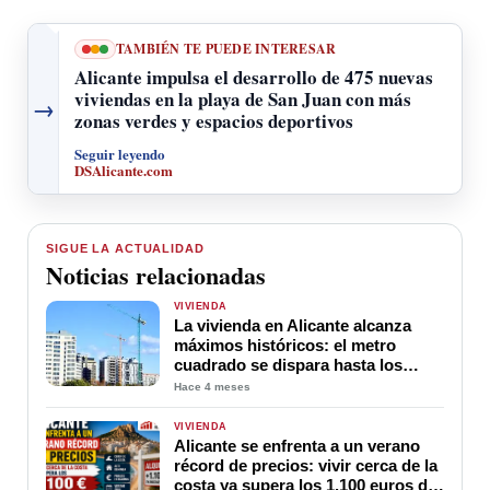
TAMBIÉN TE PUEDE INTERESAR
Alicante impulsa el desarrollo de 475 nuevas
viviendas en la playa de San Juan con más
→
zonas verdes y espacios deportivos
Seguir leyendo
DSAlicante.com
SIGUE LA ACTUALIDAD
Noticias relacionadas
VIVIENDA
La vivienda en Alicante alcanza
máximos históricos: el metro
cuadrado se dispara hasta los
2.515 euros en marzo de 2026
Hace 4 meses
VIVIENDA
Alicante se enfrenta a un verano
récord de precios: vivir cerca de la
costa ya supera los 1.100 euros de