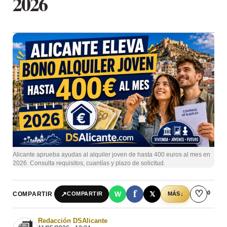
2026
Alicante aprueba ayudas al alquiler joven de hasta 400 euros al mes en
2026. Consulta requisitos, cuantías y plazo de solicitud.
f
♡
0
↗
W
𝕏
COMPARTIR
↓
COMPARTIR
MÁS
Redacción DSAlicante