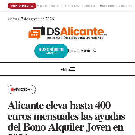
El paro sube en
114 horas tocando la
Benidorm se encamina 
EN DIRECTO
viernes, 7 de agosto de 2026
SUSCRÍBETE
Inicia sesión
GRATIS
Menú
›
VIVIENDA
Alicante eleva hasta 400
euros mensuales las ayudas
del Bono Alquiler Joven en