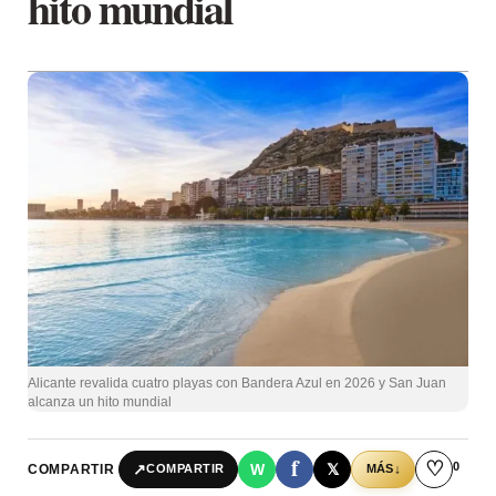
hito mundial
Alicante revalida cuatro playas con Bandera Azul en 2026 y San Juan
alcanza un hito mundial
f
♡
0
↗
W
𝕏
COMPARTIR
↓
COMPARTIR
MÁS