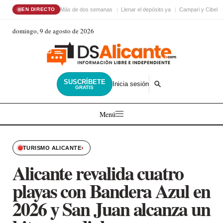
Más de dos semanas
Llenar el depósito ya
Campari y Cibele
EN DIRECTO
domingo, 9 de agosto de 2026
SUSCRÍBETE
Inicia sesión
GRATIS
Menú
›
TURISMO ALICANTE
Alicante revalida cuatro
playas con Bandera Azul en
2026 y San Juan alcanza un