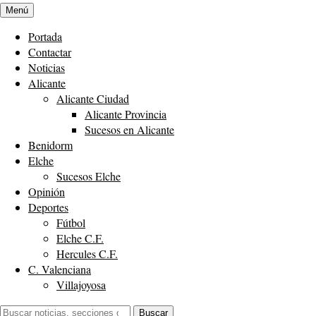
Menú
Portada
Contactar
Noticias
Alicante
Alicante Ciudad
Alicante Provincia
Sucesos en Alicante
Benidorm
Elche
Sucesos Elche
Opinión
Deportes
Fútbol
Elche C.F.
Hercules C.F.
C. Valenciana
Villajoyosa
Buscar:
Buscar