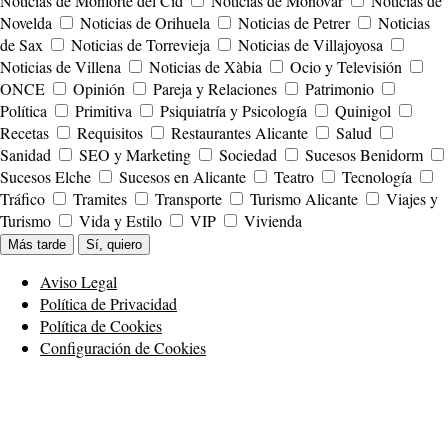
Noticias de Monforte del Cid
Noticias de Mónovar
Noticias de
Novelda
Noticias de Orihuela
Noticias de Petrer
Noticias
de Sax
Noticias de Torrevieja
Noticias de Villajoyosa
Noticias de Villena
Noticias de Xàbia
Ocio y Televisión
ONCE
Opinión
Pareja y Relaciones
Patrimonio
Política
Primitiva
Psiquiatría y Psicología
Quinigol
Recetas
Requisitos
Restaurantes Alicante
Salud
Sanidad
SEO y Marketing
Sociedad
Sucesos Benidorm
Sucesos Elche
Sucesos en Alicante
Teatro
Tecnología
Tráfico
Tramites
Transporte
Turismo Alicante
Viajes y
Turismo
Vida y Estilo
VIP
Vivienda
Más tarde
Sí, quiero
Aviso Legal
Política de Privacidad
Política de Cookies
Configuración de Cookies