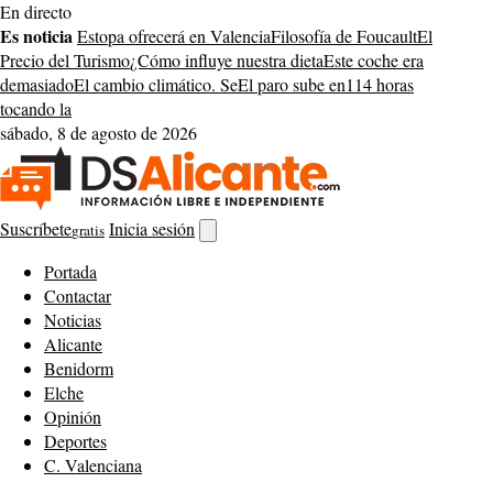
Saltar
En directo
al
Es noticia
Estopa ofrecerá en Valencia
Filosofía de Foucault
El
contenido
Precio del Turismo
¿Cómo influye nuestra dieta
Este coche era
demasiado
El cambio climático. Se
El paro sube en
114 horas
tocando la
sábado, 8 de agosto de 2026
Suscríbete
Inicia sesión
gratis
Abrir
buscador
Portada
Contactar
Noticias
Alicante
Benidorm
Elche
Opinión
Deportes
C. Valenciana