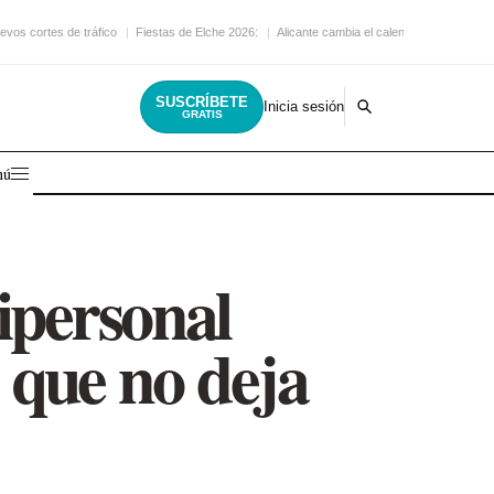
evos cortes de tráfico
Fiestas de Elche 2026:
Alicante cambia el calendario
SUSCRÍBETE
Inicia sesión
GRATIS
nú
ipersonal
 que no deja