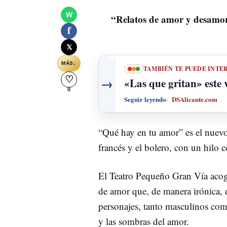
W
“Relatos de amor y desamor 
f
𝕏
↓
MÁS
TAMBIÉN TE PUEDE INTE
♡
→
«Las que gritan» este 
0
Seguir leyendo
DSAlicante.com
“Qué hay en tu amor” es el nuevo 
francés y el bolero, con un hilo 
El Teatro Pequeño Gran Vía acoge
de amor que, de manera irónica, 
personajes, tanto masculinos como
y las sombras del amor.