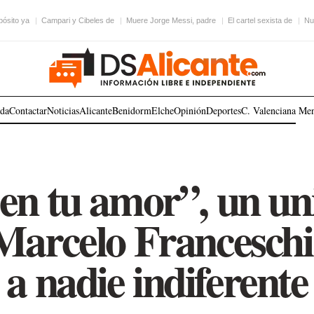
pósito ya
Campari y Cibeles de
Muere Jorge Messi, padre
El cartel sexista de
Nu
ada
Contactar
Noticias
Alicante
Benidorm
Elche
Opinión
Deportes
C. Valenciana
Me
en tu amor”, un un
Marcelo Franceschi
a nadie indiferente