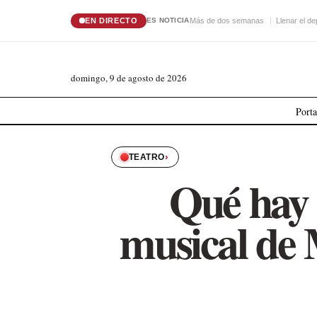
EN DIRECTO
Más de dos semanas
Llenar el de
ES NOTICIA
domingo, 9 de agosto de 2026
Port
›
TEATRO
Qué hay 
musical de 