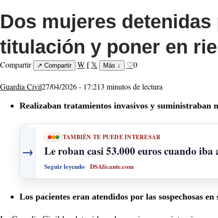
Dos mujeres detenidas p
titulación y poner en ri
Compartir
W
f
𝕏
♡
0
↗
Compartir
Más
↓
Guardia Civil
27/04/2026 - 17:21
3 minutos de lectura
Realizaban tratamientos invasivos y suministraban 
TAMBIÉN TE PUEDE INTERESAR
→
Le roban casi 53.000 euros cuando iba a
Seguir leyendo
DSAlicante.com
Los pacientes eran atendidos por las sospechosas en 