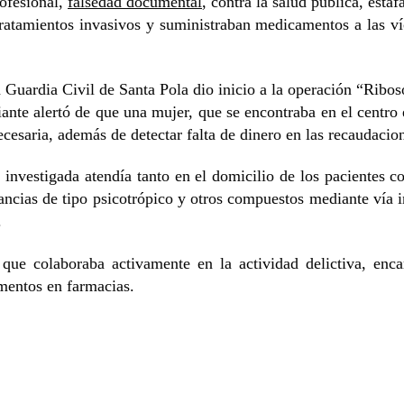
rofesional,
falsedad documental
, contra la salud pública, esta
tratamientos invasivos y suministraban medicamentos a las ví
 Guardia Civil de Santa Pola dio inicio a la operación “Ribos
ante alertó de que una mujer, que se encontraba en el centro 
cesaria, además de detectar falta de dinero en las recaudacion
l investigada atendía tanto en el domicilio de los pacientes 
tancias de tipo psicotrópico y otros compuestos mediante vía i
.
que colaboraba activamente en la actividad delictiva, enca
amentos en farmacias.