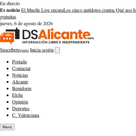
Saltar
En directo
al
Es noticia
El Muelle Live encara
Los cinco antídotos contra
¿Qué nos h
contenido
gratuitas
jueves, 6 de agosto de 2026
Suscríbete
Inicia sesión
gratis
Abrir
buscador
Portada
Contactar
Noticias
Alicante
Benidorm
Elche
Opinión
Deportes
C. Valenciana
Menú