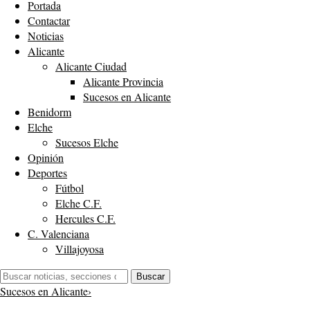
Portada
Contactar
Noticias
Alicante
Alicante Ciudad
Alicante Provincia
Sucesos en Alicante
Benidorm
Elche
Sucesos Elche
Opinión
Deportes
Fútbol
Elche C.F.
Hercules C.F.
C. Valenciana
Villajoyosa
Buscar:
Buscar
Sucesos en Alicante
›