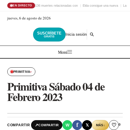
136 muertes relacionadas con
Elda consigue una nueva
La C
EN DIRECTO
jueves, 6 de agosto de 2026
SUSCRÍBETE
Inicia sesión
GRATIS
Menú
›
PRIMITIVA
Primitiva Sábado 04 de
Febrero 2023
f
♡
0
↗
W
𝕏
COMPARTIR
↓
COMPARTIR
MÁS