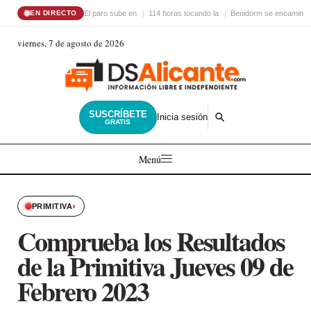
El paro sube en
114 horas tocando la
Benidorm se encamina 
EN DIRECTO
viernes, 7 de agosto de 2026
SUSCRÍBETE
Inicia sesión
GRATIS
Menú
›
PRIMITIVA
Comprueba los Resultados
de la Primitiva Jueves 09 de
Febrero 2023