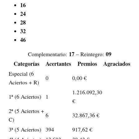
16
24
28
32
46
17
09
Complementario:
–
Reintegro:
Categorías
Acertantes
Premios
Agraciados
Especial (6
0
0,00 €
Aciertos + R)
1.216.092,30
1ª (6 Aciertos)
1
€
2ª (5 Aciertos +
6
32.867,36 €
C)
3ª (5 Aciertos)
394
917,62 €