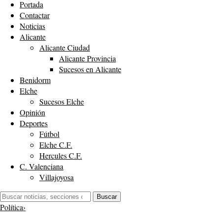
Portada
Contactar
Noticias
Alicante
Alicante Ciudad
Alicante Provincia
Sucesos en Alicante
Benidorm
Elche
Sucesos Elche
Opinión
Deportes
Fútbol
Elche C.F.
Hercules C.F.
C. Valenciana
Villajoyosa
Buscar:
Buscar
Política
›