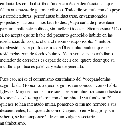
enflautarlos con la distribución de carnés de demócrata, sin que
falten amenazas de guerracivilismo. Todo ello se trufa con el apoyo
a narcodictaduras, perroflautas bilduetarras, envalentonados
golpistas y nacionalismos facistoides. ¡Vaya carta de presentación
para un analfabeto político, sin fuelle ni ideas ni ética personal! Eso
sí, no acepta que se hable del presunto genocidio habido en las
residencias de las que él era el máximo responsable. Y ante su
indefensión, sale por los cerros de Úbeda aludiendo a que las
residencias eran de fondos buitres. Ya lo ven: si este atrabiliario
incitador de escraches es capaz de decir eso, quiere decir que su
incultura política es patética y está degenerada.
Pues eso, así es el comunismo estrafalario del ‘vicepandemias’
segundo del Gobierno, a quien algunos aún conocen como Pablo
Iglesias. Muy oscurantista me suena este nombre por cuanto hasta a
los socialistas los engañaron con el nombre de su fundador. Y
quienes lo han intentado imitar, poniendo el mismo nombre a sus
descendientes, han quedado como Cagancho en Almagro y, sin
saberlo, se han emponzoñado en un vulgar y sectario
analfabetismo.