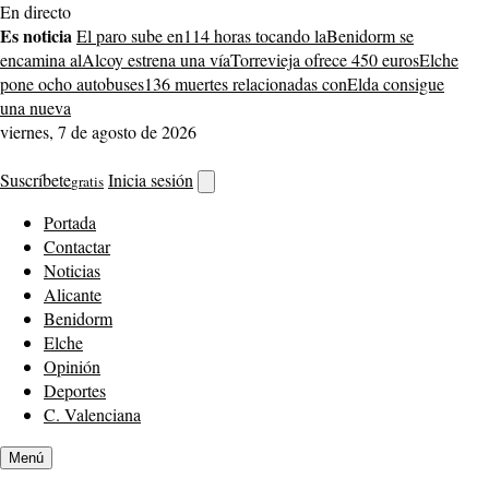
Saltar
En directo
al
Es noticia
El paro sube en
114 horas tocando la
Benidorm se
contenido
encamina al
Alcoy estrena una vía
Torrevieja ofrece 450 euros
Elche
pone ocho autobuses
136 muertes relacionadas con
Elda consigue
una nueva
viernes, 7 de agosto de 2026
Suscríbete
Inicia sesión
gratis
Abrir
buscador
Portada
Contactar
Noticias
Alicante
Benidorm
Elche
Opinión
Deportes
C. Valenciana
Menú