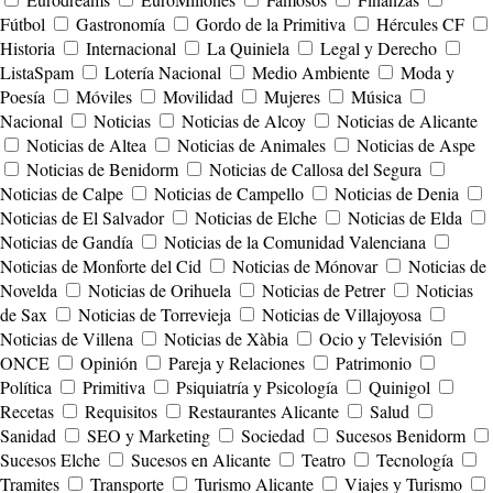
Fútbol
Gastronomía
Gordo de la Primitiva
Hércules CF
Historia
Internacional
La Quiniela
Legal y Derecho
ListaSpam
Lotería Nacional
Medio Ambiente
Moda y
Poesía
Móviles
Movilidad
Mujeres
Música
Nacional
Noticias
Noticias de Alcoy
Noticias de Alicante
Noticias de Altea
Noticias de Animales
Noticias de Aspe
Noticias de Benidorm
Noticias de Callosa del Segura
Noticias de Calpe
Noticias de Campello
Noticias de Denia
Noticias de El Salvador
Noticias de Elche
Noticias de Elda
Noticias de Gandía
Noticias de la Comunidad Valenciana
Noticias de Monforte del Cid
Noticias de Mónovar
Noticias de
Novelda
Noticias de Orihuela
Noticias de Petrer
Noticias
de Sax
Noticias de Torrevieja
Noticias de Villajoyosa
Noticias de Villena
Noticias de Xàbia
Ocio y Televisión
ONCE
Opinión
Pareja y Relaciones
Patrimonio
Política
Primitiva
Psiquiatría y Psicología
Quinigol
Recetas
Requisitos
Restaurantes Alicante
Salud
Sanidad
SEO y Marketing
Sociedad
Sucesos Benidorm
Sucesos Elche
Sucesos en Alicante
Teatro
Tecnología
Tramites
Transporte
Turismo Alicante
Viajes y Turismo