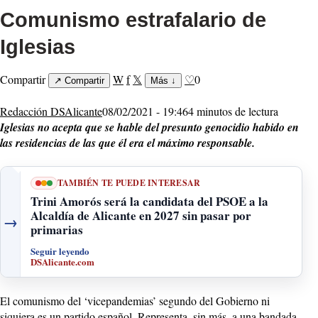
Comunismo estrafalario de
Iglesias
Compartir
W
f
𝕏
♡
0
↗
Compartir
Más
↓
Redacción DSAlicante
08/02/2021 - 19:46
4 minutos de lectura
Iglesias no acepta que se hable del presunto genocidio habido en
las residencias de las que él era el máximo responsable.
TAMBIÉN TE PUEDE INTERESAR
Trini Amorós será la candidata del PSOE a la
Alcaldía de Alicante en 2027 sin pasar por
→
primarias
Seguir leyendo
DSAlicante.com
El comunismo del ‘vicepandemias’ segundo del Gobierno ni
siquiera es un partido español. Representa, sin más, a una bandada