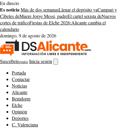
Saltar
En directo
al
Es noticia
Más de dos semanas
Llenar el depósito ya
Campari y
contenido
Cibeles de
Muere Jorge Messi, padre
El cartel sexista de
Nuevos
cortes de tráfico
Fiestas de Elche 2026:
Alicante cambia el
calendario
domingo, 9 de agosto de 2026
Suscríbete
Inicia sesión
gratis
Abrir
buscador
Portada
Contactar
Noticias
Alicante
Benidorm
Elche
Opinión
Deportes
C. Valenciana