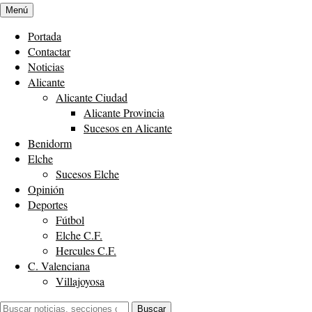
Menú
Portada
Contactar
Noticias
Alicante
Alicante Ciudad
Alicante Provincia
Sucesos en Alicante
Benidorm
Elche
Sucesos Elche
Opinión
Deportes
Fútbol
Elche C.F.
Hercules C.F.
C. Valenciana
Villajoyosa
Buscar:
Buscar