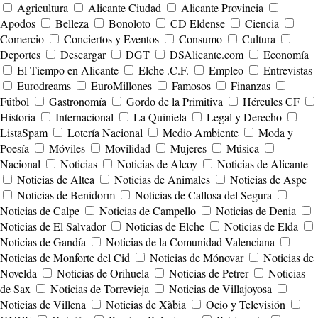
Agricultura
Alicante Ciudad
Alicante Provincia
Apodos
Belleza
Bonoloto
CD Eldense
Ciencia
Comercio
Conciertos y Eventos
Consumo
Cultura
Deportes
Descargar
DGT
DSAlicante.com
Economía
El Tiempo en Alicante
Elche .C.F.
Empleo
Entrevistas
Eurodreams
EuroMillones
Famosos
Finanzas
Fútbol
Gastronomía
Gordo de la Primitiva
Hércules CF
Historia
Internacional
La Quiniela
Legal y Derecho
ListaSpam
Lotería Nacional
Medio Ambiente
Moda y
Poesía
Móviles
Movilidad
Mujeres
Música
Nacional
Noticias
Noticias de Alcoy
Noticias de Alicante
Noticias de Altea
Noticias de Animales
Noticias de Aspe
Noticias de Benidorm
Noticias de Callosa del Segura
Noticias de Calpe
Noticias de Campello
Noticias de Denia
Noticias de El Salvador
Noticias de Elche
Noticias de Elda
Noticias de Gandía
Noticias de la Comunidad Valenciana
Noticias de Monforte del Cid
Noticias de Mónovar
Noticias de
Novelda
Noticias de Orihuela
Noticias de Petrer
Noticias
de Sax
Noticias de Torrevieja
Noticias de Villajoyosa
Noticias de Villena
Noticias de Xàbia
Ocio y Televisión