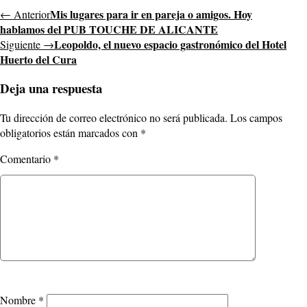
Mis lugares para ir en pareja o amigos. Hoy
← Anterior
hablamos del PUB TOUCHE DE ALICANTE
Leopoldo, el nuevo espacio gastronómico del Hotel
Siguiente →
Huerto del Cura
Deja una respuesta
Tu dirección de correo electrónico no será publicada.
Los campos
obligatorios están marcados con
*
Comentario
*
Nombre
*