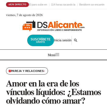
El paro sube en
114 horas tocando la
Benidorm se encamina 
EN DIRECTO
viernes, 7 de agosto de 2026
SUSCRÍBETE
Inicia sesión
GRATIS
Menú
›
PAREJA Y RELACIONES
Amor en la era de los
vínculos líquidos: ¿Estamos
olvidando cómo amar?