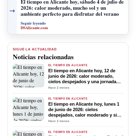
El tiempo en Alicante hoy, sábado 4 de julio de
2026: calor moderado, mucho sol y un
→
ambiente perfecto para disfrutar del verano
Seguir leyendo
DSAlicante.com
SIGUE LA ACTUALIDAD
Noticias relacionadas
EL TIEMPO EN ALICANTE
El tiempo en Alicante hoy, 12 de
junio de 2026: calor moderado,
cielos despejados y una jornada
ideal para disfrutar de la costa
Hace 2 meses
EL TIEMPO EN ALICANTE
El tiempo en Alicante hoy, lunes 1
de junio de 2026: cielos
despejados, calor moderado y sin
lluvia para arrancar el mes
Hace 2 meses
EL TIEMPO EN ALICANTE