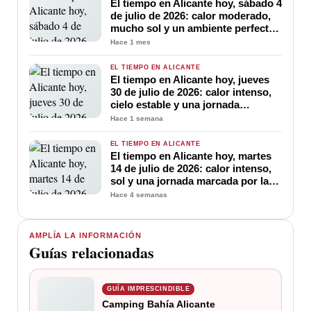
El tiempo en Alicante hoy, sábado 4
de julio de 2026: calor moderado,
mucho sol y un ambiente perfecto
para disfrutar del verano
Hace 1 mes
EL TIEMPO EN ALICANTE
El tiempo en Alicante hoy, jueves
30 de julio de 2026: calor intenso,
cielo estable y una jornada
marcada por las altas temperaturas
Hace 1 semana
EL TIEMPO EN ALICANTE
El tiempo en Alicante hoy, martes
14 de julio de 2026: calor intenso,
sol y una jornada marcada por las
altas temperaturas
Hace 4 semanas
AMPLÍA LA INFORMACIÓN
Guías relacionadas
GUÍA IMPRESCINDIBLE
Camping Bahía Alicante