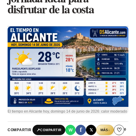
disfrutar de la costa
El tiempo en Alicante hoy, domingo 14 de junio de 2026: calor moderado
f
♡
0
↗
W
𝕏
COMPARTIR
↓
COMPARTIR
MÁS