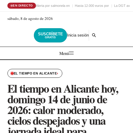
Alerta por salmonela en
Hasta 12.000 euros por
La DGT avis
EN DIRECTO
sábado, 8 de agosto de 2026
SUSCRÍBETE
Inicia sesión
GRATIS
Menú
›
EL TIEMPO EN ALICANTE
El tiempo en Alicante hoy,
domingo 14 de junio de
2026: calor moderado,
cielos despejados y una
jornada ideal para