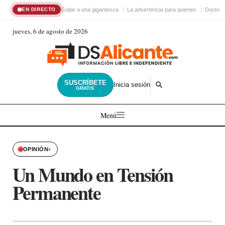
Golpe a una gigantesca
La advertencia para quienes
Doctor 
EN DIRECTO
jueves, 6 de agosto de 2026
SUSCRÍBETE
Inicia sesión
GRATIS
Menú
›
OPINIÓN
Un Mundo en Tensión
Permanente