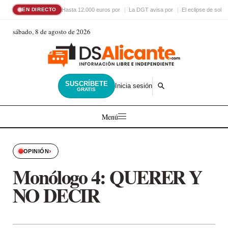
Hasta 12.000 euros por
La DGT avisa por
El eclipse de sol
EN DIRECTO
sábado, 8 de agosto de 2026
SUSCRÍBETE
Inicia sesión
GRATIS
Menú
›
OPINIÓN
Monólogo 4: QUERER Y
NO DECIR