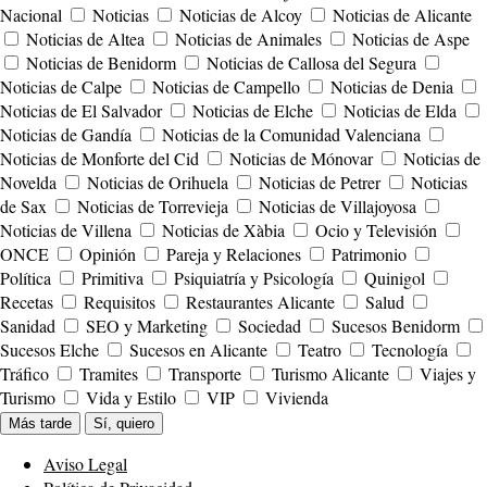
Nacional
Noticias
Noticias de Alcoy
Noticias de Alicante
Noticias de Altea
Noticias de Animales
Noticias de Aspe
Noticias de Benidorm
Noticias de Callosa del Segura
Noticias de Calpe
Noticias de Campello
Noticias de Denia
Noticias de El Salvador
Noticias de Elche
Noticias de Elda
Noticias de Gandía
Noticias de la Comunidad Valenciana
Noticias de Monforte del Cid
Noticias de Mónovar
Noticias de
Novelda
Noticias de Orihuela
Noticias de Petrer
Noticias
de Sax
Noticias de Torrevieja
Noticias de Villajoyosa
Noticias de Villena
Noticias de Xàbia
Ocio y Televisión
ONCE
Opinión
Pareja y Relaciones
Patrimonio
Política
Primitiva
Psiquiatría y Psicología
Quinigol
Recetas
Requisitos
Restaurantes Alicante
Salud
Sanidad
SEO y Marketing
Sociedad
Sucesos Benidorm
Sucesos Elche
Sucesos en Alicante
Teatro
Tecnología
Tráfico
Tramites
Transporte
Turismo Alicante
Viajes y
Turismo
Vida y Estilo
VIP
Vivienda
Más tarde
Sí, quiero
Aviso Legal