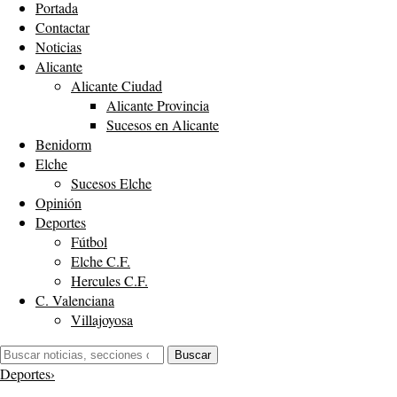
Portada
Contactar
Noticias
Alicante
Alicante Ciudad
Alicante Provincia
Sucesos en Alicante
Benidorm
Elche
Sucesos Elche
Opinión
Deportes
Fútbol
Elche C.F.
Hercules C.F.
C. Valenciana
Villajoyosa
Buscar:
Buscar
Deportes
›