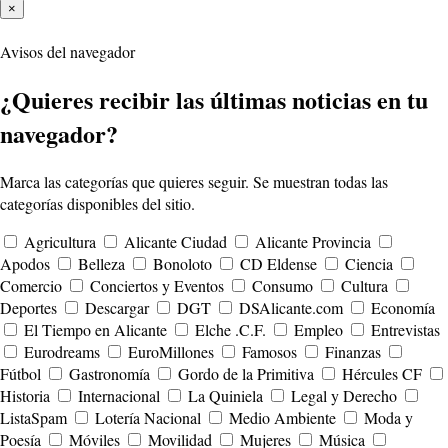
×
Avisos del navegador
¿Quieres recibir las últimas noticias en tu
navegador?
Marca las categorías que quieres seguir. Se muestran todas las
categorías disponibles del sitio.
Agricultura
Alicante Ciudad
Alicante Provincia
Apodos
Belleza
Bonoloto
CD Eldense
Ciencia
Comercio
Conciertos y Eventos
Consumo
Cultura
Deportes
Descargar
DGT
DSAlicante.com
Economía
El Tiempo en Alicante
Elche .C.F.
Empleo
Entrevistas
Eurodreams
EuroMillones
Famosos
Finanzas
Fútbol
Gastronomía
Gordo de la Primitiva
Hércules CF
Historia
Internacional
La Quiniela
Legal y Derecho
ListaSpam
Lotería Nacional
Medio Ambiente
Moda y
Poesía
Móviles
Movilidad
Mujeres
Música