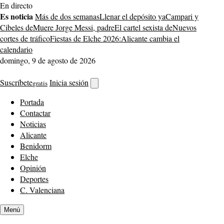
Saltar
En directo
al
Es noticia
Más de dos semanas
Llenar el depósito ya
Campari y
contenido
Cibeles de
Muere Jorge Messi, padre
El cartel sexista de
Nuevos
cortes de tráfico
Fiestas de Elche 2026:
Alicante cambia el
calendario
domingo, 9 de agosto de 2026
Suscríbete
Inicia sesión
gratis
Abrir
buscador
Portada
Contactar
Noticias
Alicante
Benidorm
Elche
Opinión
Deportes
C. Valenciana
Menú