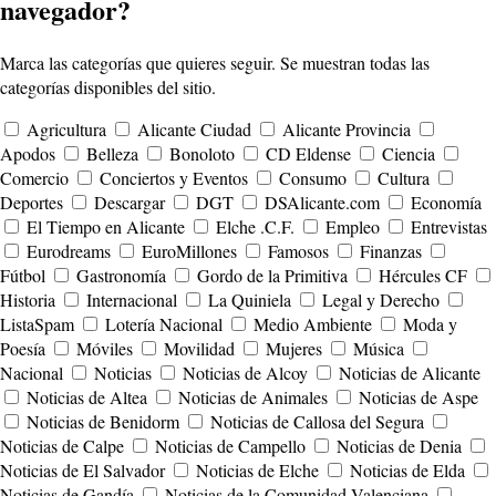
navegador?
Marca las categorías que quieres seguir. Se muestran todas las
categorías disponibles del sitio.
Agricultura
Alicante Ciudad
Alicante Provincia
Apodos
Belleza
Bonoloto
CD Eldense
Ciencia
Comercio
Conciertos y Eventos
Consumo
Cultura
Deportes
Descargar
DGT
DSAlicante.com
Economía
El Tiempo en Alicante
Elche .C.F.
Empleo
Entrevistas
Eurodreams
EuroMillones
Famosos
Finanzas
Fútbol
Gastronomía
Gordo de la Primitiva
Hércules CF
Historia
Internacional
La Quiniela
Legal y Derecho
ListaSpam
Lotería Nacional
Medio Ambiente
Moda y
Poesía
Móviles
Movilidad
Mujeres
Música
Nacional
Noticias
Noticias de Alcoy
Noticias de Alicante
Noticias de Altea
Noticias de Animales
Noticias de Aspe
Noticias de Benidorm
Noticias de Callosa del Segura
Noticias de Calpe
Noticias de Campello
Noticias de Denia
Noticias de El Salvador
Noticias de Elche
Noticias de Elda
Noticias de Gandía
Noticias de la Comunidad Valenciana