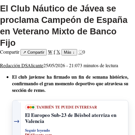
El Club Náutico de Jávea se
proclama Campeón de España
en Veterano Mixto de Banco
Fijo
Compartir
W
f
𝕏
♡
0
↗
Compartir
Más
↓
Redacción DSAlicante
25/05/2026 - 21:07
3 minutos de lectura
El club javiense ha firmado un fin de semana histórico,
confirmando el gran momento deportivo que atraviesa su
sección de remo.
TAMBIÉN TE PUEDE INTERESAR
El Europeo Sub-23 de Béisbol aterriza en
→
Valencia
Seguir leyendo
DSAlicante.com