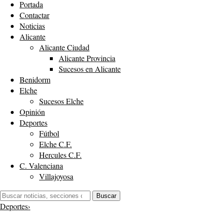
Portada
Contactar
Noticias
Alicante
Alicante Ciudad
Alicante Provincia
Sucesos en Alicante
Benidorm
Elche
Sucesos Elche
Opinión
Deportes
Fútbol
Elche C.F.
Hercules C.F.
C. Valenciana
Villajoyosa
Buscar:
Buscar
Deportes
›