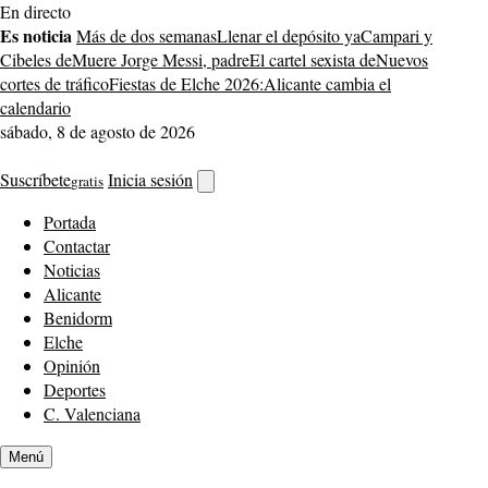
Saltar
En directo
al
Es noticia
Más de dos semanas
Llenar el depósito ya
Campari y
contenido
Cibeles de
Muere Jorge Messi, padre
El cartel sexista de
Nuevos
cortes de tráfico
Fiestas de Elche 2026:
Alicante cambia el
calendario
sábado, 8 de agosto de 2026
Suscríbete
Inicia sesión
gratis
Abrir
buscador
Portada
Contactar
Noticias
Alicante
Benidorm
Elche
Opinión
Deportes
C. Valenciana
Menú